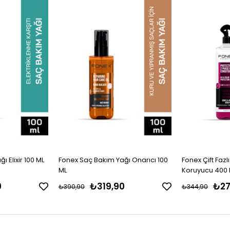
Ürün
Ürün
 Elixir 100 ML
Fonex Saç Bakım Yağı Onarıcı 100
Fonex Çift Fazl
ML
Koruyucu 400 
0
₺319,90
₺27
₺390,90
₺344,90