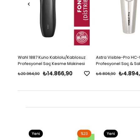
Wahl 1887 Kuno Kablolu/Kablosuz
Astra Visible-Pro HC
l Saç
Profesyonel Saç Kesme Makinesi
Profesyonel Saç & S
Makinesi
₺14.866,90
₺4.894
₺20.964,90
₺6.806,90
Yeni
%23
Yeni