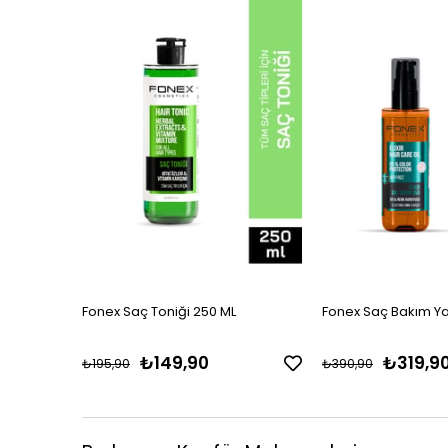
Ürün
Ürün
Fonex Saç Toniği 250 ML
Fonex Saç Bakım Yağı
₺149,90
₺319,9
₺195,90
₺390,90