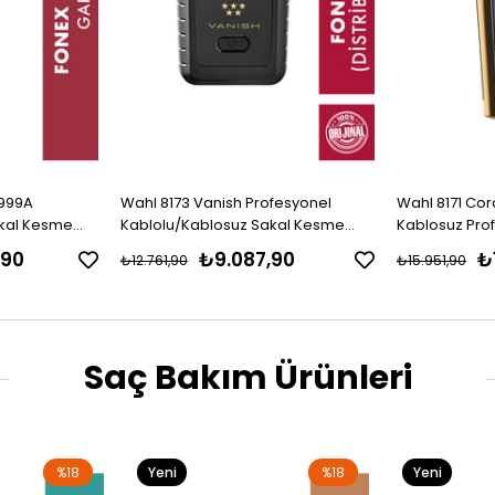
-999A
Wahl 8173 Vanish Profesyonel
Wahl 8171 Cor
akal Kesme
Kablolu/Kablosuz Sakal Kesme
Kablosuz Pro
Makinesi
Makinasi
,90
₺9.087,90
₺
₺12.761,90
₺15.951,90
Saç Bakım Ürünleri
%18
Yeni
%18
Yeni