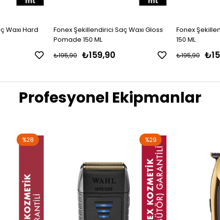
Saç Waxı Hard
Fonex Şekillendirici Saç Waxı Gloss
Fonex Şekille
Pomade 150 ML
150 ML
₺159,90
₺15
₺195,90
₺195,90
Profesyonel Ekipmanlar
%28
%29