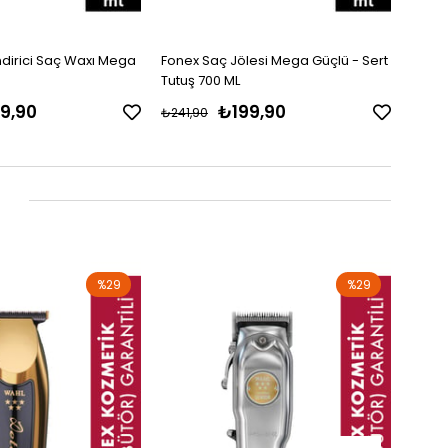
ndirici Saç Waxı Mega
Fonex Saç Jölesi Mega Güçlü - Sert
Fonex
Tutuş 700 ML
Islak 
9,90
₺199,90
₺241,90
₺241,
%29
%29