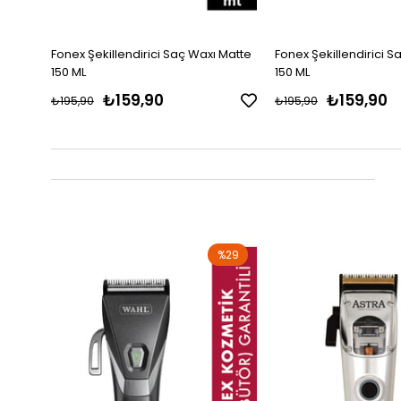
Fonex Şekillendirici Saç Waxı Matte
Fonex Şekillendirici 
150 ML
150 ML
₺159,90
₺159,90
₺195,90
₺195,90
%29
%29