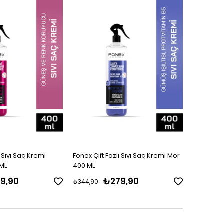
Ürün
ı Sıvı Saç Kremi
Fonex Çift Fazlı Sıvı Saç Kremi Mor
ML
400 ML
9,90
₺279,90
₺344,90