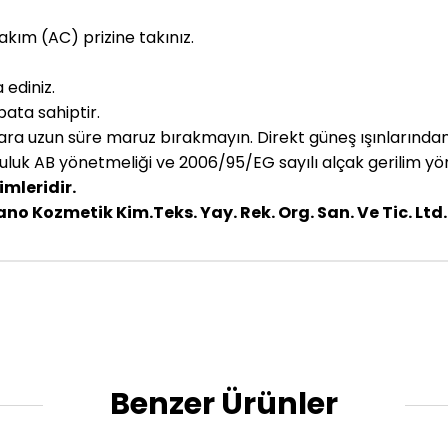
kım (AC) prizine takınız.
ediniz.
bata sahiptir.
ara uzun süre maruz bırakmayın. Direkt güneş ışınlarından
luk AB yönetmeliği ve 2006/95/EG sayılı alçak gerilim yöne
imleridir.
ano Kozmetik Kim.Teks. Yay. Rek. Org. San. Ve Tic. Ltd. 
Benzer Ürünler