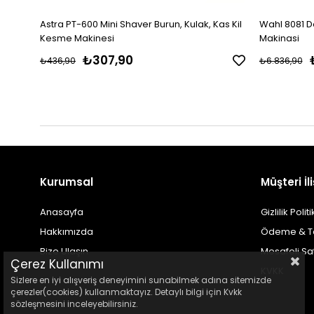
Astra PT-600 Mini Shaver Burun, Kulak, Kas Kil
Wahl 8081 D
Kesme Makinesi
Makinasi
₺307,90
₺436,90
₺6.836,90
Kurumsal
Müşteri İli
Anasayfa
Gizlilik Polit
Hakkımızda
Ödeme & T
Bize Ulaşın
Mesafeli Sa
Çerez Kullanımı
KVKK
Sizlere en iyi alışveriş deneyimini sunabilmek adına sitemizde
çerezler(cookies) kullanmaktayız. Detaylı bilgi için Kvkk
sözleşmesini inceleyebilirsiniz.