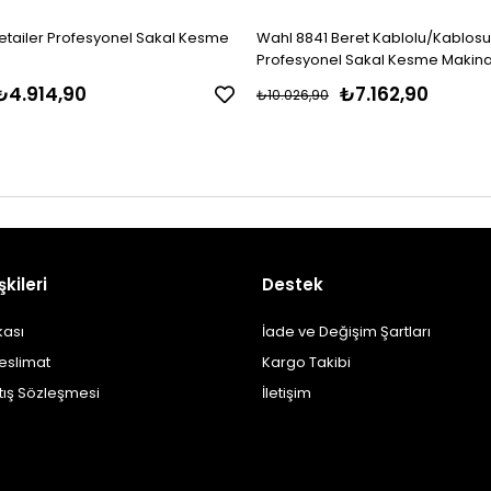
etailer Profesyonel Sakal Kesme
Wahl 8841 Beret Kablolu/Kablos
Profesyonel Sakal Kesme Makina
₺4.914,90
₺7.162,90
₺10.026,90
şkileri
Destek
ikası
İade ve Değişim Şartları
eslimat
Kargo Takibi
tış Sözleşmesi
İletişim