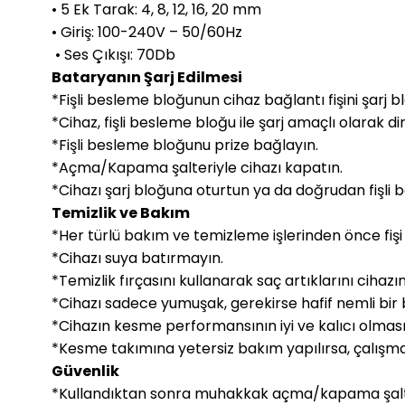
• 5 Ek Tarak: 4, 8, 12, 16, 20 mm
• Giriş: 100-240V – 50/60Hz
• Ses Çıkışı: 70Db
Bataryanın Şarj Edilmesi
*Fişli besleme bloğunun cihaz bağlantı fişini şarj 
*Cihaz, fişli besleme bloğu ile şarj amaçlı olarak di
*Fişli besleme bloğunu prize bağlayın.
*Açma/Kapama şalteriyle cihazı kapatın.
*Cihazı şarj bloğuna oturtun ya da doğrudan fişli
Temizlik ve Bakım
*Her türlü bakım ve temizleme işlerinden önce fişi 
*Cihazı suya batırmayın.
*Temizlik fırçasını kullanarak saç artıklarını ciha
*Cihazı sadece yumuşak, gerekirse hafif nemli bir 
*Cihazın kesme performansının iyi ve kalıcı olması 
*Kesme takımına yetersiz bakım yapılırsa, çalışma 
Güvenlik
*Kullandıktan sonra muhakkak açma/kapama şalteriy