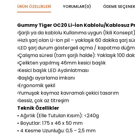
ÜRÜN ÖZELLIKLERI
YORUMLAR
(0)
ÖDEME SEÇENEK
Gummy Tiger OC20 Li-İon Kablolu/Kablosuz P
›Şarjlı ya da kablolu Kullanıma uygun (İkili Konse
›Hızlı şarj olan Li-Ion pil – yaklaşık 60 dakika şarj sü
›LED şarj durum göstergeli açma / kapatma düğm
›Çalışma süresi (tam şarjlı halde): Yaklaşık 100 dak
›Çelikten yapılmış 46mm kesici başlık
›Kesici başlık LED Aydınlatması
›Başlığı ayarlama imkanı
›Ergonomik şekil
›Yumuşak kaymaz kavramalı çekici tasarım
›Sessiz, çok az titreşim
Teknik Özellikler
• Ağırlık (Elle Tutulan Kısım): <240g
• Boyutlar: 175 x 46 x 50 mm
• 4 Kesme Uzunluğu: 0,5 – 2,5 mm