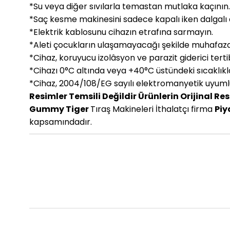
*Su veya diğer sıvılarla temastan mutlaka kaçının.
*Saç kesme makinesini sadece kapalı iken dalgalı a
*Elektrik kablosunu cihazın etrafına sarmayın.
*Aleti çocukların ulaşamayacağı şekilde muhafaza 
*Cihaz, koruyucu izolâsyon ve parazit giderici terti
*Cihazı 0°C altında veya +40°C üstündeki sıcaklıkl
*Cihaz, 2004/108/EG sayılı elektromanyetik uyumlu
Resimler Temsili Değildir Ürünlerin Orijinal Res
Gummy Tiger
Tıraş Makineleri İthalatçı firma
Piy
kapsamındadır.