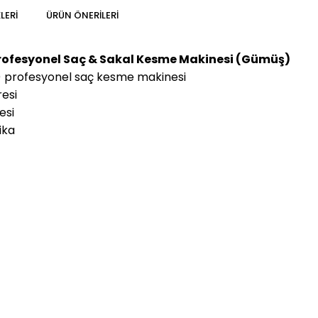
LERI
ÜRÜN ÖNERILERI
rofesyonel Saç & Sakal Kesme Makinesi (Gümüş)
pt) profesyonel saç kesme makinesi
resi
esi
ika