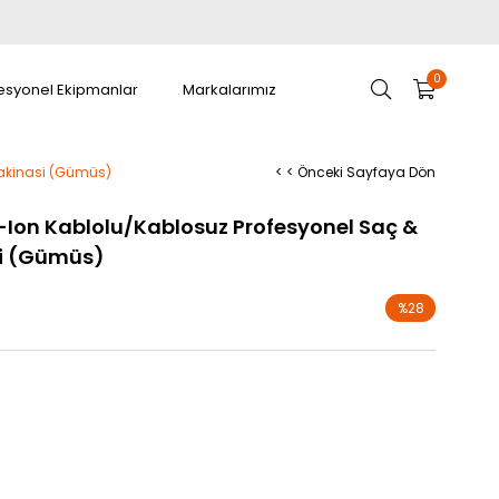
0
esyonel Ekipmanlar
Markalarımız
akinasi (Gümüs)
< < Önceki Sayfaya Dön
Ion Kablolu/Kablosuz Profesyonel Saç &
i (Gümüs)
%
28
İndirim