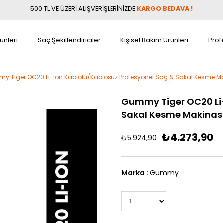
500 TL VE ÜZERİ ALIŞVERİŞLERİNİZDE
KARGO BEDAVA !
ünleri
Saç Şekillendiriciler
Kişisel Bakım Ürünleri
Prof
y Tiger OC20 Li-Ion Kablolu/Kablosuz Profesyonel Saç & Sakal Kesme M
Gummy Tiger OC20 Li-
Sakal Kesme Makinas
₺4.273,90
₺5.924,90
Marka
:
Gummy