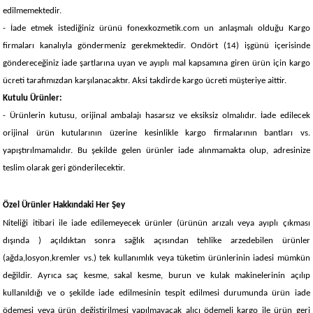
edilmemektedir.
- İade etmek istediğiniz ürünü fonexkozmetik.com un anlaşmalı olduğu Kargo
firmaları kanalıyla göndermeniz gerekmektedir. Ondört (14) işgünü içerisinde
göndereceğiniz iade şartlarına uyan ve ayıplı mal kapsamına giren ürün için kargo
ücreti tarafımızdan karşılanacaktır. Aksi takdirde kargo ücreti müşteriye aittir.
Kutulu Ürünler:
- Ürünlerin kutusu, orijinal ambalajı hasarsız ve eksiksiz olmalıdır. İade edilecek
orijinal ürün kutularının üzerine kesinlikle kargo firmalarının bantları vs.
yapıştırılmamalıdır. Bu şekilde gelen ürünler iade alınmamakta olup, adresinize
teslim olarak geri gönderilecektir.
Özel Ürünler Hakkındaki Her Şey
Niteliği itibari ile iade edilemeyecek ürünler (ürünün arızalı veya ayıplı çıkması
dışında ) açıldıktan sonra sağlık açısından tehlike arzedebilen ürünler
(ağda,losyon,kremler vs.) tek kullanımlık veya tüketim ürünlerinin iadesi mümkün
değildir. Ayrıca saç kesme, sakal kesme, burun ve kulak makinelerinin açılıp
kullanıldığı ve o şekilde iade edilmesinin tespit edilmesi durumunda ürün iade
ödemesi veya ürün değiştirilmesi yapılmayacak alıcı ödemeli kargo ile ürün geri