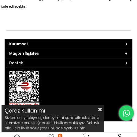
iade edilecektir.
Kurumsal
Müşteri İlişkileri
Destek
Çerez Kullanımı
© 2026
Fonex Kozmetik
- Tüm Hakları Saklıdır.
Sizlere en iyi alışveriş deneyimini sunabilmek adına
sitemizde çerezler(cookies) kullanmaktayız. Detaylı
bilgi için Kvkk sözleşmesini inceleyebilirsiniz.
0