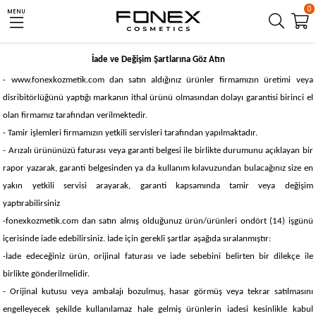
0
MENU
İade ve Değişim Şartlarına Göz Atın
- www.fonexkozmetik.com dan satın aldığınız ürünler firmamızın üretimi veya
disribitörlüğünü yaptığı markanın ithal ürünü olmasından dolayı garantisi birinci el
olan firmamız tarafından verilmektedir.
- Tamir işlemleri firmamızın yetkili servisleri tarafından yapılmaktadır.
- Arızalı ürününüzü faturası veya garanti belgesi ile birlikte durumunu açıklayan bir
rapor yazarak, garanti belgesinden ya da kullanım kılavuzundan bulacağınız size en
yakın yetkili servisi arayarak, garanti kapsamında tamir veya değişim
yaptırabilirsiniz
-fonexkozmetik.com dan satın almış olduğunuz ürün/ürünleri ondört (14) işgünü
içerisinde iade edebilirsiniz. İade için gerekli şartlar aşağıda sıralanmıştır:
-İade edeceğiniz ürün, orijinal faturası ve iade sebebini belirten bir dilekçe ile
birlikte gönderilmelidir.
- Orijinal kutusu veya ambalajı bozulmuş, hasar görmüş veya tekrar satılmasını
engelleyecek şekilde kullanılamaz hale gelmiş ürünlerin iadesi kesinlikle kabul