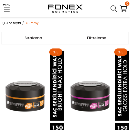
0
MENU
Anasayfa
Gummy
Sıralama
Filtreleme
%13
%13