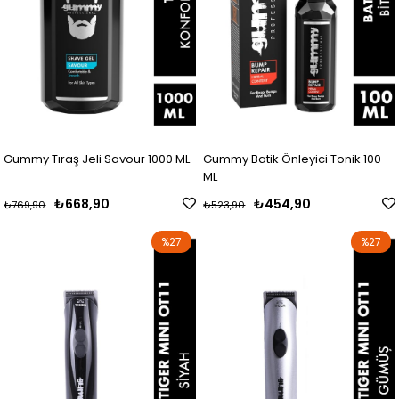
Gummy Tıraş Jeli Savour 1000 ML
Gummy Batik Önleyici Tonik 100
ML
₺668,90
₺454,90
₺769,90
₺523,90
%27
%27