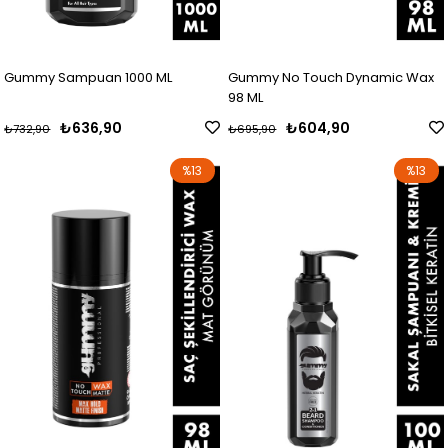
Gummy Sampuan 1000 ML
Gummy No Touch Dynamic Wax
98 ML
₺636,90
₺604,90
₺732,90
₺695,90
%13
%13