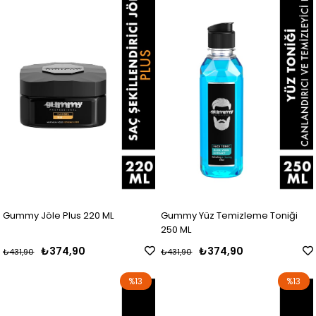
Gummy Jöle Plus 220 ML
Gummy Yüz Temizleme Toniği
250 ML
₺374,90
₺374,90
₺431,90
₺431,90
%13
%13