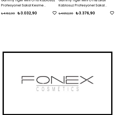
Gummy Tiger Mini OT10 Kablosuz
Gummy Tiger Mini OT11B Ledli
Profesyonel Sakal Kesme
Kablosuz Profesyonel Sakal
Makinasi (Sabit Biçak-Siyah)
Kesme Makinasi (Kirmizi)
₺3.032,90
₺3.376,90
₺4.162,90
₺4.652,90