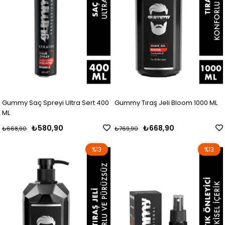
Gummy Saç Spreyi Ultra Sert 400
Gummy Tıraş Jeli Bloom 1000 ML
ML
₺580,90
₺668,90
₺668,90
₺769,90
%13
%13