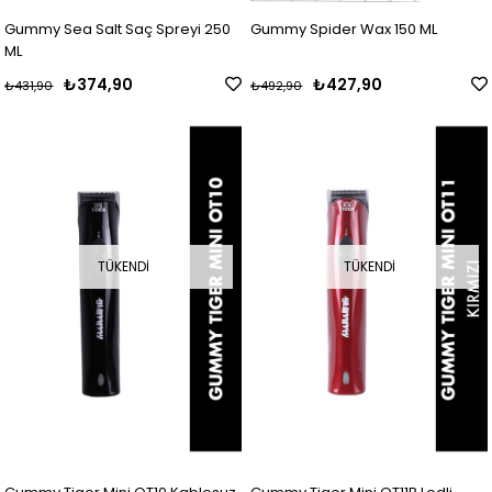
Gummy Sea Salt Saç Spreyi 250
Gummy Spider Wax 150 ML
ML
₺374,90
₺427,90
₺431,90
₺492,90
TÜKENDI
TÜKENDI