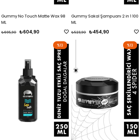
Gummy No Touch Matte Wax 98
Gummy Sakal Şampuanı 2 in 1 100
ML
ML
₺604,90
₺454,90
₺695,90
₺523,90
%13
%13