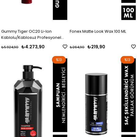
Gummy Tiger OC20 Li-Ion
Fonex Matte Look Wax 100 ML
Kablolu/Kablosuz Profesyonel
Saç & Sakal Kesme Makinasi
₺4.273,90
₺219,90
₺5.924,90
₺264,90
(Kirmizi)
%13
%13