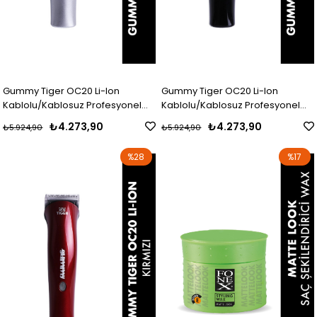
Gummy Tiger OC20 Li-Ion
Gummy Tiger OC20 Li-Ion
Kablolu/Kablosuz Profesyonel
Kablolu/Kablosuz Profesyonel
Saç & Sakal Kesme Makinasi
Saç & Sakal Kesme Makinasi
₺4.273,90
₺4.273,90
₺5.924,90
₺5.924,90
(Gümüs)
(Siyah)
%28
%17