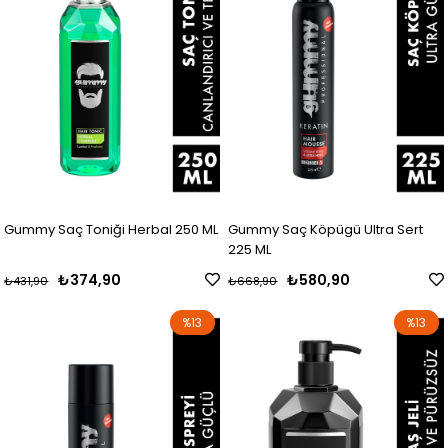
Gummy Saç Toniği Herbal 250 ML
Gummy Saç Köpügü Ultra Sert
225 ML
₺374,90
₺580,90
₺431,90
₺668,90
%13
%13