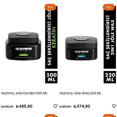
%13
%13
Gummy Jöle Keratin 500 ML
Gummy Jöle Wax 220 ML
₺465,90
₺374,90
₺535,90
₺431,90