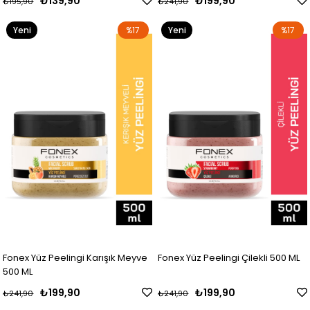
₺139,90
₺199,90
₺195,90
₺241,90
Yeni
%17
Yeni
%17
Ürün
Ürün
Fonex Yüz Peelingi Karışık Meyve
Fonex Yüz Peelingi Çilekli 500 ML
500 ML
₺199,90
₺199,90
₺241,90
₺241,90