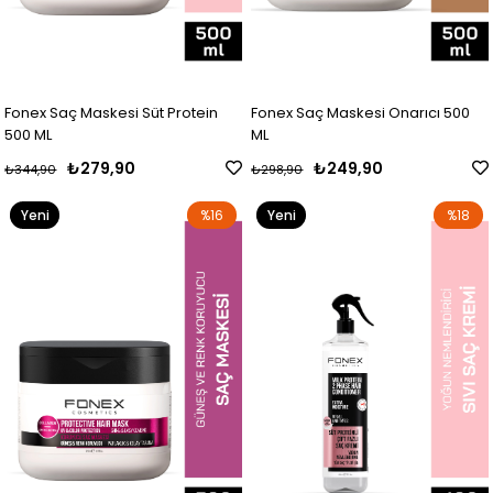
Fonex Saç Maskesi Süt Protein
Fonex Saç Maskesi Onarıcı 500
500 ML
ML
₺279,90
₺249,90
₺344,90
₺298,90
Yeni
%16
Yeni
%18
Ürün
Ürün