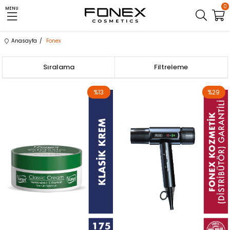
0
MENU
Anasayfa
Fonex
Sıralama
Filtreleme
%13
%29