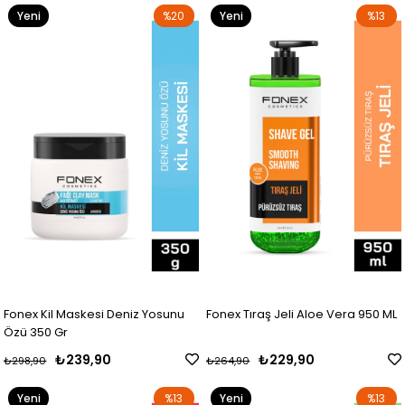
Yeni
%20
Yeni
%13
Ürün
Ürün
Fonex Kil Maskesi Deniz Yosunu
Fonex Tıraş Jeli Aloe Vera 950 ML
Özü 350 Gr
₺239,90
₺229,90
₺298,90
₺264,90
Yeni
%13
Yeni
%13