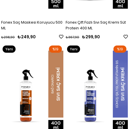
Fonex Saç Maskesi Koruyucu 500
Fonex Çift Fazlı Sıvı Saç Kremi Süt
ML
Protein 400 ML
₺249,90
₺299,90
₺298,90
₺367,90
Yeni
%19
Yeni
%19
Ürün
Ürün