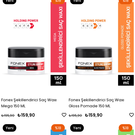
Yeni
%18
Yeni
%18
Ürün
Ürün
Fonex Şekillendirici Saç Waxı
Fonex Şekillendirici Saç Waxı
Mega 150 ML
Gloss Pomade 150 ML
₺159,90
₺159,90
₺195,90
₺195,90
Yeni
%18
Yeni
%18