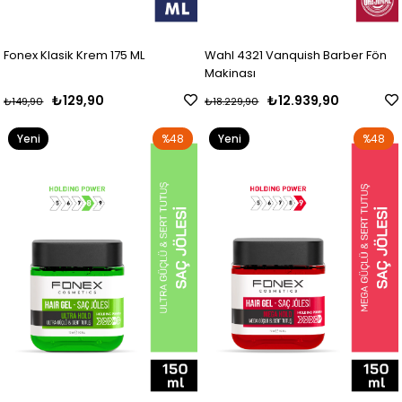
Fonex Klasik Krem 175 ML
Wahl 4321 Vanquish Barber Fön
Makinası
₺129,90
₺12.939,90
₺149,90
₺18.229,90
Yeni
%48
Yeni
%48
Ürün
Ürün