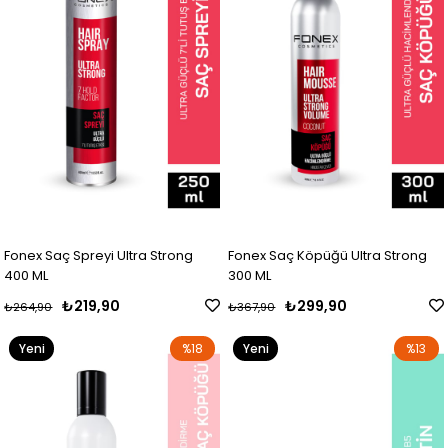
Fonex Saç Spreyi Ultra Strong
Fonex Saç Köpüğü Ultra Strong
400 ML
300 ML
₺219,90
₺299,90
₺264,90
₺367,90
Yeni
%18
Yeni
%13
Ürün
Ürün