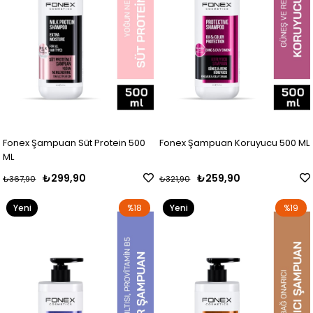
Fonex Şampuan Süt Protein 500
Fonex Şampuan Koruyucu 500 ML
ML
₺299,90
₺259,90
₺367,90
₺321,90
Yeni
%18
Yeni
%19
Ürün
Ürün