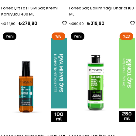
Fonex Çift Fazlı Sıvı Saç Kremi
Fonex Saç Bakım Yağı Onarıcı 100
Koruyucu 400 ML
ML
₺279,90
₺319,90
₺344,90
₺390,90
Yeni
%18
Yeni
%23
Ürün
Ürün