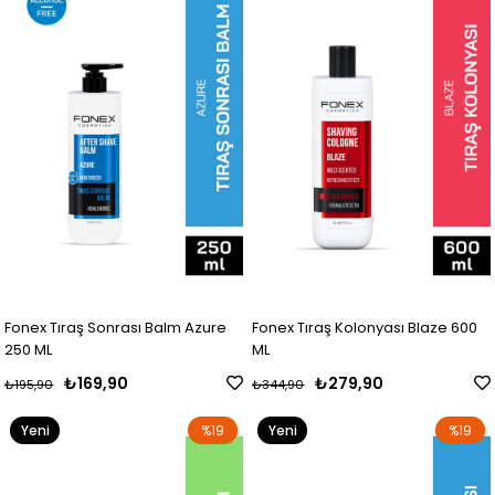
Fonex Tıraş Sonrası Balm Azure
Fonex Tıraş Kolonyası Blaze 600
250 ML
ML
₺169,90
₺279,90
₺195,90
₺344,90
Yeni
%19
Yeni
%19
Ürün
Ürün