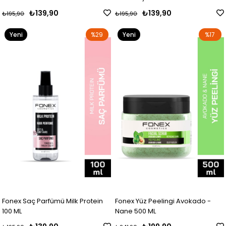
₺139,90
₺139,90
₺195,90
₺195,90
Yeni
%29
Yeni
%17
Ürün
Ürün
Fonex Saç Parfümü Milk Protein
Fonex Yüz Peelingi Avokado -
100 ML
Nane 500 ML