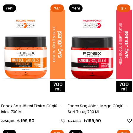
Yeni
%17
Yeni
%17
Ürün
Ürün
Fonex Saç Jölesi Ekstra Güçlü -
Fonex Saç Jölesi Mega Güçlü -
Islak 700 ML
Sert Tutuş 700 ML
₺199,90
₺199,90
₺241,90
₺241,90