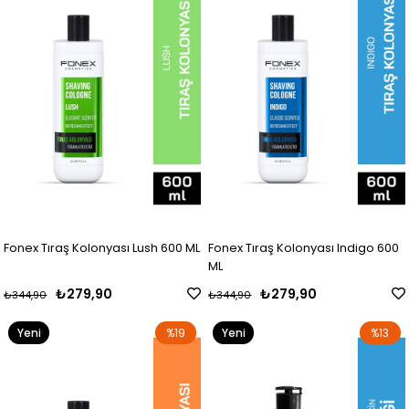
Fonex Tıraş Kolonyası Lush 600 ML
Fonex Tıraş Kolonyası Indigo 600
ML
₺279,90
₺279,90
₺344,90
₺344,90
Yeni
%19
Yeni
%13
Ürün
Ürün