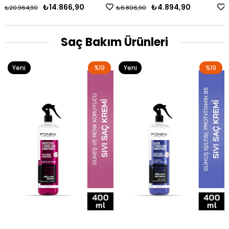
Saç Kesme Makinesi
Makinesi
₺14.866,90
₺4.894,90
₺20.964,90
₺6.806,90
Saç Bakım Ürünleri
Yeni
%19
Yeni
%19
Ürün
Ürün