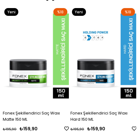
Yeni
%18
Yeni
%18
Ürün
Ürün
Fonex Şekillendirici Saç Waxı
Fonex Şekillendirici Saç Waxı
Matte 150 ML
Hard 150 ML
₺159,90
₺159,90
₺195,90
₺195,90