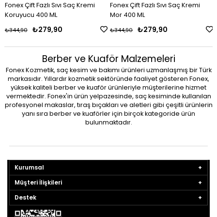
Fonex Çift Fazlı Sıvı Saç Kremi
Fonex Çift Fazlı Sıvı Saç Kremi
Koruyucu 400 ML
Mor 400 ML
₺279,90
₺279,90
₺344,90
₺344,90
Berber ve Kuaför Malzemeleri
Fonex Kozmetik, saç kesim ve bakımı ürünleri uzmanlaşmış bir Türk
markasıdır. Yıllardır kozmetik sektöründe faaliyet gösteren Fonex,
yüksek kaliteli berber ve kuaför ürünleriyle müşterilerine hizmet
vermektedir. Fonex'in ürün yelpazesinde, saç kesiminde kullanılan
profesyonel makaslar, tıraş bıçakları ve aletleri gibi çeşitli ürünlerin
yanı sıra berber ve kuaförler için birçok kategoride ürün
bulunmaktadır.
Kurumsal
Müşteri İlişkileri
Destek