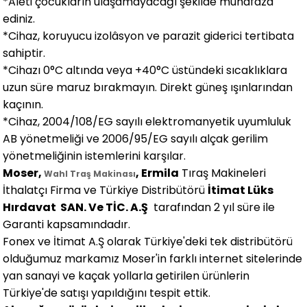
*Aleti çocukların ulaşamayacağı şekilde muhafaza
ediniz.
*Cihaz, koruyucu izolâsyon ve parazit giderici tertibata
sahiptir.
*Cihazı 0°C altında veya +40°C üstündeki sıcaklıklara
uzun süre maruz bırakmayın. Direkt güneş ışınlarından
kaçının.
*Cihaz, 2004/108/EG sayılı elektromanyetik uyumluluk
AB yönetmeliği ve 2006/95/EG sayılı alçak gerilim
yönetmeliğinin istemlerini karşılar.
Moser,
, Ermila
Tıraş Makineleri
Wahl Traş Makinası
İthalatçı Firma ve Türkiye Distribütörü
İtimat Lüks
Hırdavat SAN. Ve TİC. A.Ş
tarafından 2 yıl süre ile
Garanti kapsamındadır.
Fonex ve İtimat A.Ş olarak Türkiye'deki tek distribütörü
olduğumuz markamız Moser'in farklı internet sitelerinde
yan sanayi ve kaçak yollarla getirilen ürünlerin
Türkiye'de satışı yapıldığını tespit ettik.