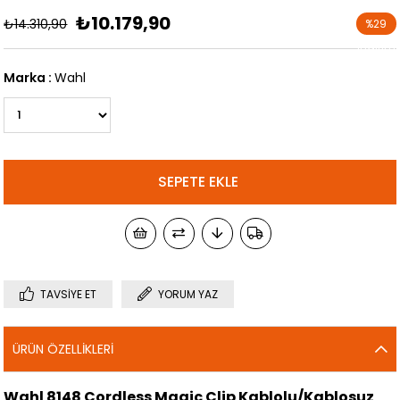
₺10.179,90
₺14.310,90
%
29
İndirim
Marka
:
Wahl
TAVSIYE ET
YORUM YAZ
ÜRÜN ÖZELLIKLERI
Wahl 8148 Cordless Magic Clip Kablolu/Kablosuz