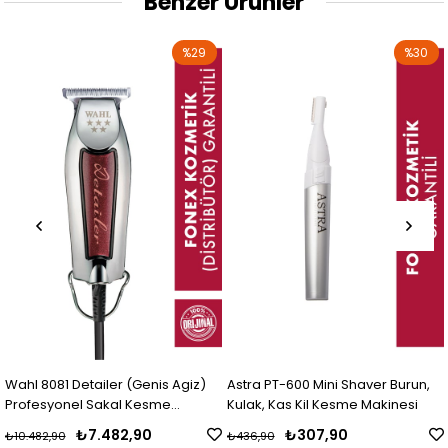
Benzer Ürünler
%29
%30
Wahl 8081 Detailer (Genis Agiz)
Astra PT-600 Mini Shaver Burun,
Profesyonel Sakal Kesme
Kulak, Kas Kil Kesme Makinesi
Makinesi
₺7.482,90
₺307,90
₺10.482,90
₺436,90