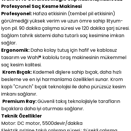
Profesyonel Saç Kesme Makinesi
Profesyonel:
Hafıza etkisinin (tembel pil etkisinin)
görülmediği yüksek verim ve uzun ömre sahip lityum-
iyon pil. 90 dakika çalışma süresi ve 120 dakika şarj süresi.
Sağlam tahrik sistemi daha tutarlı saç kesimine imkan
sağlar.
Ergonomik:
Daha kolay tutuş için hafif ve kablosuz
tasarım ve Wahl® kablolu tıraş makinesinin mükemmel
saç kesim kalitesi.
Krom Bıçak:
Kademeli dişlere sahip bıçak, daha hızlı
besleme ve en iyi harmanlama özellikleri sunar. Krom
kaplı "Crunch" bıçak teknolojisi ile daha pürüzsüz kesim
imkanı sağlanır.
Premium Ray:
Güvenli takış teknolojisiyle tarafların
bıçaklara daha iyi oturması sağlanır.
Teknik Özellikler
Motor: DC motor, 5500devir/dakika
Elektrik prizine takılı çalışma süresi : Sürekli çalışma