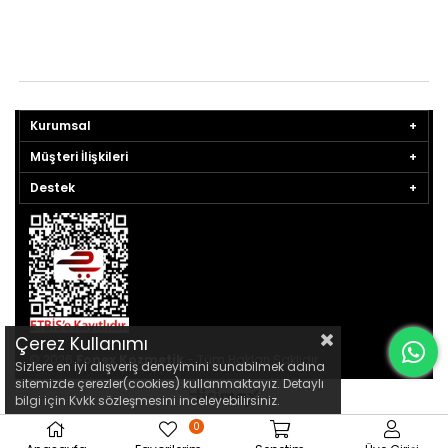
Kurumsal
Müşteri İlişkileri
Destek
Çerez Kullanımı
© 2026
Fonex Kozmetik
- Tüm Hakları Saklıdır.
Sizlere en iyi alışveriş deneyimini sunabilmek adına
sitemizde çerezler(cookies) kullanmaktayız. Detaylı
bilgi için Kvkk sözleşmesini inceleyebilirsiniz.
0