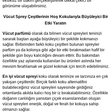
eksiksiz bir bakım gerçekleştirerek dikkat çekici bir 
görünüme ulaşabilirsiniz.   
Vücut Sprey Çeşitlerinin Hoş Kokularıyla Büyüleyici Bir 
Etki Yaratın 
Vücut parfümü 
olarak da bilinen vücut spreyleri teninizi 
sararak baştan ayağa büyüleyici bir şekilde kokmanızı 
sağlar. Birbirinden farklı koku çeşitleri bulunan spreyler 
parfüm ya da kolonya gibi ağır bir etki bırakmadan hafif bir 
şekilde gün boyu kalıcılığını devam ettirir. Bu bakımdan 
özellikle yaz aylarında kullanılan bu ürünleri aslında her 
mevsim ferahlamak ve güzel kokmak için tercih edebilirsiniz.
En iyi vücut spreyi 
koku olarak teninize ve tarzınıza en çok 
yakışan çeşitlerdir. Birçok farklı koku alternatifini 
bulabileceğiniz vücut spreyleri sayesinde girdiğiniz 
ortamlarda akılda kalıcı hoş bir iz bırakalabilirsiniz. Özellikle 
doğanın canlılığını yansıtan çiçek esanslarından oluşan 
vücut spreyleri enerjik, doğal ve ferah bir kokuya sahip 
olmanızı sağlar.