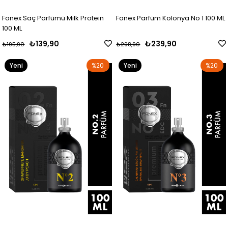
Fonex Saç Parfümü Milk Protein
Fonex Parfüm Kolonya No 1 100 ML
100 ML
₺139,90
₺239,90
₺195,90
₺298,90
Yeni
%20
Yeni
%20
Ürün
Ürün