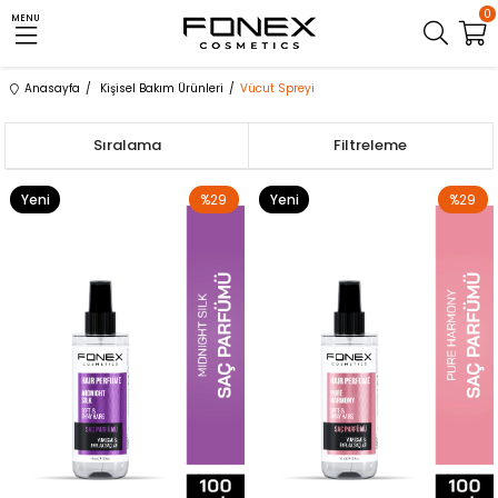
0
MENU
Anasayfa
Kişisel Bakım Ürünleri
Vücut Spreyi
Sıralama
Filtreleme
Yeni
%29
Yeni
%29
Ürün
Ürün