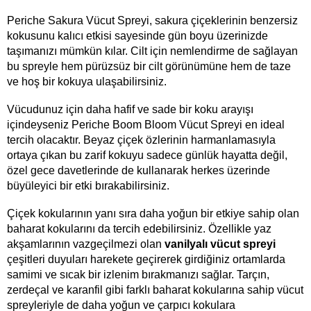
Periche Sakura Vücut Spreyi, sakura çiçeklerinin benzersiz 
kokusunu kalıcı etkisi sayesinde gün boyu üzerinizde 
taşımanızı mümkün kılar. Cilt için nemlendirme de sağlayan 
bu spreyle hem pürüzsüz bir cilt görünümüne hem de taze 
ve hoş bir kokuya ulaşabilirsiniz.
Vücudunuz için daha hafif ve sade bir koku arayışı 
içindeyseniz Periche Boom Bloom Vücut Spreyi en ideal 
tercih olacaktır. Beyaz çiçek özlerinin harmanlamasıyla 
ortaya çıkan bu zarif kokuyu sadece günlük hayatta değil, 
özel gece davetlerinde de kullanarak herkes üzerinde 
büyüleyici bir etki bırakabilirsiniz. 
Çiçek kokularının yanı sıra daha yoğun bir etkiye sahip olan 
baharat kokularını da tercih edebilirsiniz. Özellikle yaz 
akşamlarının vazgeçilmezi olan 
vanilyalı vücut spreyi 
çeşitleri duyuları harekete geçirerek girdiğiniz ortamlarda 
samimi ve sıcak bir izlenim bırakmanızı sağlar. Tarçın, 
zerdeçal ve karanfil gibi farklı baharat kokularına sahip vücut 
spreyleriyle de daha yoğun ve çarpıcı kokulara 