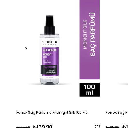
Fonex Saç Parfümü Midnight Silk 100 ML
Fonex Saç P
₺139,90
₺1
₺195,90
₺195,90