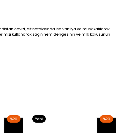
distan cevizi, alt notalarında ise vanilya ve musk katılarak
lerimizi kullanarak saçın nem dengesinin ve milk kokusunun
%20
Yeni
%20
Ye
Ürün
Ür