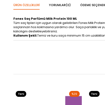
ÜRÜN ÖZELLIKLERI
YORUMLAR
(0)
ÖDEME SEÇENEK
Fonex Saç Parfümü Milk Protein 100 ML
Tüm saç tipleri için uygun olarak gelistirilen Fonex Milk Prot
saçlarınızın hos kokmasına yardımcı olur. Saça parlaklık ve 
kalıcılıgını destekleyebilirsiniz.
Kullanım Şekli:
Temiz ve kuru saça minimum 15 cm uzaklıktan di
Yeni
%29
Yeni
Ürün
Ürün