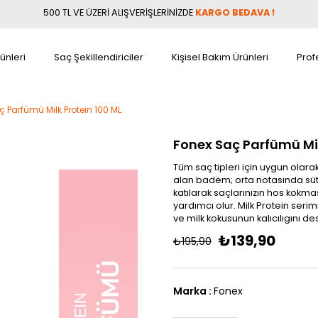
500 TL VE ÜZERİ ALIŞVERİŞLERİNİZDE
KARGO BEDAVA !
ünleri
Saç Şekillendiriciler
Kişisel Bakım Ürünleri
Prof
 Parfümü Milk Protein 100 ML
Fonex Saç Parfümü Mil
Tüm saç tipleri için uygun olara
alan badem; orta notasında süt v
katılarak saçlarınızın hos kokm
yardımcı olur. Milk Protein seri
ve milk kokusunun kalıcılıgını des
₺139,90
₺195,90
Marka
:
Fonex