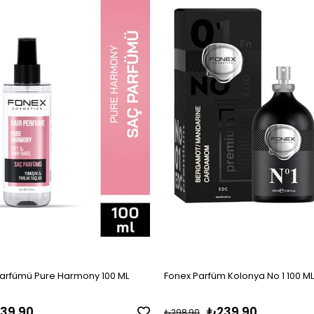
arfümü Pure Harmony 100 ML
Fonex Parfüm Kolonya No 1 100 ML
39,90
₺239,90
₺298,90