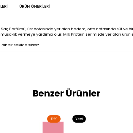
LERI
ÜRÜN ÖNERILERI
ein Saç Parfümü; üst notasında yer alan badem; orta notasında süt ve hin
yumusaklık vermeye yardımcı olur. Milk Protein serimizde yer alan ürün
k bir sekilde sıkınız.
Benzer Ürünler
%29
Yeni
Ürün