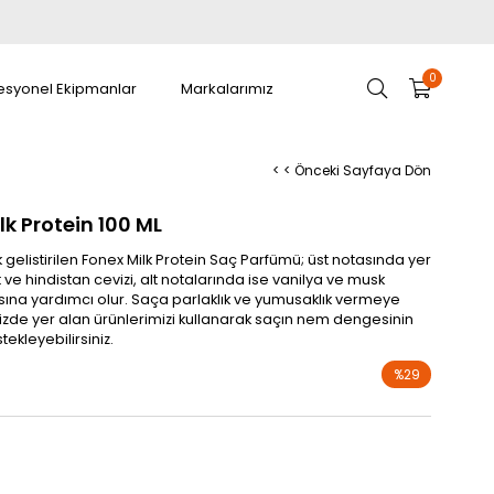
0
esyonel Ekipmanlar
Markalarımız
< < Önceki Sayfaya Dön
k Protein 100 ML
k gelistirilen Fonex Milk Protein Saç Parfümü; üst notasında yer
e hindistan cevizi, alt notalarında ise vanilya ve musk
asına yardımcı olur. Saça parlaklık ve yumusaklık vermeye
mizde yer alan ürünlerimizi kullanarak saçın nem dengesinin
tekleyebilirsiniz.
%
29
İndirim