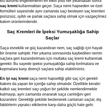
Bu durumu engellemenin en etkili yolu her yıkamadan sonra 
saç kremi 
kullanmaktan geçer. Saça nemi hapseden ve özel 
formülleri sayesinde aynı zamanda saçı besleyen saç kremleri 
pürüzsüz, ışıltılı ve parlak saçlara sahip olmak için vazgeçilmez 
bakım ürünlerindendir. 
Saç Kremleri ile İpeksi Yumuşaklığa Sahip 
Saçlar  
Saça esneklik ve güç kazandıran nem, saç sağlığı için hayati 
bir öneme sahiptir. Her yıkama sonrasında kaybedilen nemin 
saçlara geri kazandırılması için mutlaka saç kremi kullanmak 
gerekir. Bu sayede ipeksi yumuşaklığa sahip kırılmalara ve 
kopmalara karşı dirençli saçlara sahip olabilirsiniz.  
En iyi saç kremi 
saça nemi hapsettiği gibi saç için gerekli 
bakımı da yapan bir içeriğe sahip olmalıdır. Özellikle keratin 
katkılı saç kremleri saçı yoğun bir şekilde nemlendirmekle 
kalmayıp, aynı zamanda onararak saça canlılığını geri 
kazandırır. Gerektiği şekilde beslenerek canlanan saçlar, dış 
faktörlerin yıpratıcı etkilerine karşı daha güçlü hale gelir.    