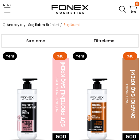
0
MENU
Anasayfa
Saç Bakım Ürünleri
Saç Kremi
Sıralama
Filtreleme
Yeni
%16
Yeni
%16
Ürün
Ürün