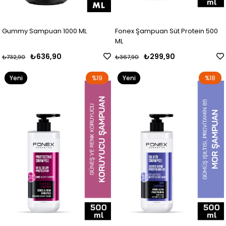
Gummy Sampuan 1000 ML
Fonex Şampuan Süt Protein 500
ML
₺636,90
₺299,90
₺732,90
₺367,90
Yeni
%19
Yeni
%18
Ürün
Ürün