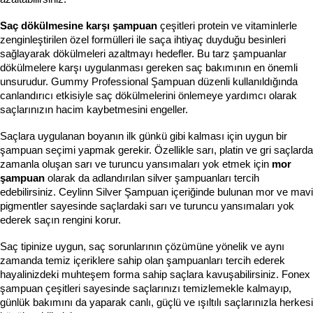
Saç dökülmesine karşı şampuan 
çeşitleri protein ve vitaminlerle 
zenginleştirilen özel formülleri ile saça ihtiyaç duyduğu besinleri 
sağlayarak dökülmeleri azaltmayı hedefler. Bu tarz şampuanlar 
dökülmelere karşı uygulanması gereken saç bakımının en önemli 
unsurudur. Gummy Professional Şampuan düzenli kullanıldığında 
canlandırıcı etkisiyle saç dökülmelerini önlemeye yardımcı olarak 
saçlarınızın hacim kaybetmesini engeller.    
Saçlara uygulanan boyanın ilk günkü gibi kalması için uygun bir 
şampuan seçimi yapmak gerekir. Özellikle sarı, platin ve gri saçlarda 
zamanla oluşan sarı ve turuncu yansımaları yok etmek için 
mor 
şampuan 
olarak da adlandırılan silver şampuanları tercih 
edebilirsiniz. Ceylinn Silver Şampuan içeriğinde bulunan mor ve mavi 
pigmentler sayesinde saçlardaki sarı ve turuncu yansımaları yok 
ederek saçın rengini korur. 
Saç tipinize uygun, saç sorunlarının çözümüne yönelik ve aynı 
zamanda temiz içeriklere sahip olan şampuanları tercih ederek 
hayalinizdeki muhteşem forma sahip saçlara kavuşabilirsiniz. Fonex 
şampuan çeşitleri sayesinde saçlarınızı temizlemekle kalmayıp, 
günlük bakımını da yaparak canlı, güçlü ve ışıltılı saçlarınızla herkesi 