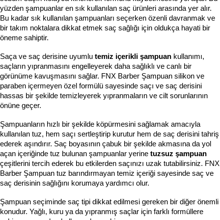
yüzden şampuanlar en sık kullanılan saç ürünleri arasında yer alır. 
Bu kadar sık kullanılan şampuanları seçerken özenli davranmak ve 
bir takım noktalara dikkat etmek saç sağlığı için oldukça hayati bir 
öneme sahiptir.
Saça ve saç derisine uyumlu 
temiz içerikli şampuan 
kullanımı, 
saçların yıpranmasını engelleyerek daha sağlıklı ve canlı bir 
görünüme kavuşmasını sağlar. FNX Barber Şampuan silikon ve 
paraben içermeyen özel formülü sayesinde saçı ve saç derisini 
hassas bir şekilde temizleyerek yıpranmaların ve cilt sorunlarının 
önüne geçer. 
Şampuanların hızlı bir şekilde köpürmesini sağlamak amacıyla 
kullanılan tuz, hem saçı sertleştirip kurutur hem de saç derisini tahriş 
ederek aşındırır. Saç boyasının çabuk bir şekilde akmasına da yol 
açan içeriğinde tuz bulunan şampuanlar yerine 
tuzsuz şampuan 
çeşitlerini tercih ederek bu etkilerden saçınızı uzak tutabilirsiniz. FNX 
Barber Şampuan tuz barındırmayan temiz içeriği sayesinde saç ve 
saç derisinin sağlığını korumaya yardımcı olur. 
Şampuan seçiminde saç tipi dikkat edilmesi gereken bir diğer önemli 
konudur. Yağlı, kuru ya da yıpranmış saçlar için farklı formüllere 