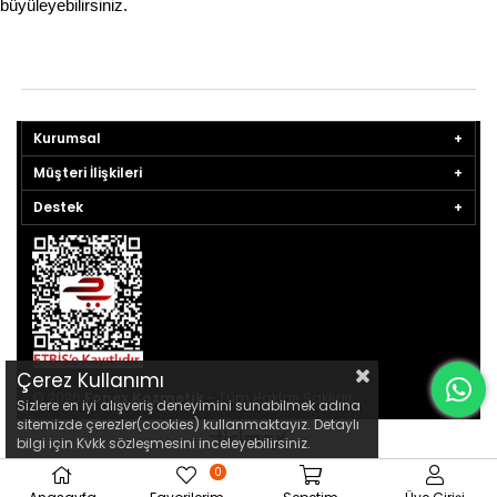
büyüleyebilirsiniz.  
Kurumsal
Müşteri İlişkileri
Destek
Çerez Kullanımı
© 2026
Fonex Kozmetik
- Tüm Hakları Saklıdır.
Sizlere en iyi alışveriş deneyimini sunabilmek adına
sitemizde çerezler(cookies) kullanmaktayız. Detaylı
bilgi için Kvkk sözleşmesini inceleyebilirsiniz.
0