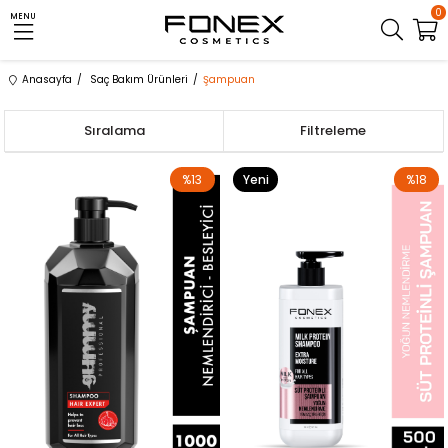
0
MENU
Anasayfa
Saç Bakım Ürünleri
Şampuan
Sıralama
Filtreleme
%13
Yeni
%18
Ürün