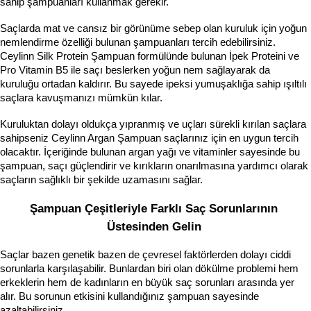
sahip şampuanları kullanmak gerekir. 
Saçlarda mat ve cansız bir görünüme sebep olan kuruluk için yoğun 
nemlendirme özelliği bulunan şampuanları tercih edebilirsiniz. 
Ceylinn Silk Protein Şampuan formülünde bulunan İpek Proteini ve 
Pro Vitamin B5 ile saçı beslerken yoğun nem sağlayarak da 
kuruluğu ortadan kaldırır. Bu sayede ipeksi yumuşaklığa sahip ışıltılı 
saçlara kavuşmanızı mümkün kılar.
Kuruluktan dolayı oldukça yıpranmış ve uçları sürekli kırılan saçlara 
sahipseniz Ceylinn Argan Şampuan saçlarınız için en uygun tercih 
olacaktır. İçeriğinde bulunan argan yağı ve vitaminler sayesinde bu 
şampuan, saçı güçlendirir ve kırıkların onarılmasına yardımcı olarak 
saçların sağlıklı bir şekilde uzamasını sağlar.
Şampuan Çeşitleriyle Farklı Saç Sorunlarının 
Üstesinden Gelin 
Saçlar bazen genetik bazen de çevresel faktörlerden dolayı ciddi 
sorunlarla karşılaşabilir. Bunlardan biri olan dökülme problemi hem 
erkeklerin hem de kadınların en büyük saç sorunları arasında yer 
alır. Bu sorunun etkisini kullandığınız şampuan sayesinde 
azaltabilirsiniz.