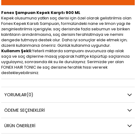
Fonex Şampuan Kepek Karşıtı 900 ML
Kepek olusumuna yatkın saç derisi için özel olarak gelistirilmis olan
Fonex Kepek Karsıtı Sampuan, formülündeki nane ve limon yagı ile
zenginlestirilmis içerigiyle; saç derisinde fazla sebumun ve biriken
kalıntıların arındırılmasına, saç derisini ferahlatmaya ve nemini
dengede tutmaya destek olur. Daha iyi sonuçlar elde etmek için;
düzenli kullanmanızı öneririz. Günlük kullanıma uygundur.
Kullanım Şekli:
Yeterli miktarda sampuanı avucunuza alıp ıslak
saça ve saç diplerine masaj yaparak hafifçe köpürtüp saçlarınıza
uygulayınız, sonrasında ılık su ile durulayınız. Serimizde yer alan
FONEX HAIR TONIC ile saç derisine ferahlık hissi vererek
destekleyebilirsiniz.
YORUMLAR
(0)
ÖDEME SEÇENEKLERI
ÜRÜN ÖNERILERI