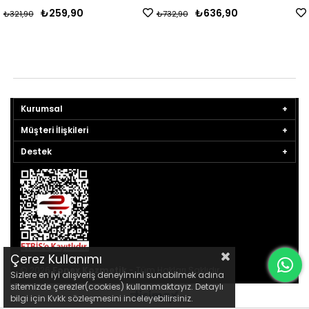
₺259,90
₺636,90
₺321,90
₺732,90
Kurumsal
Müşteri İlişkileri
Destek
Çerez Kullanımı
© 2026
Fonex Kozmetik
- Tüm Hakları Saklıdır.
Sizlere en iyi alışveriş deneyimini sunabilmek adına
sitemizde çerezler(cookies) kullanmaktayız. Detaylı
bilgi için Kvkk sözleşmesini inceleyebilirsiniz.