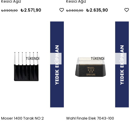
Kesici Agiz
Kesici Ağız
₺2.571,90
₺2.635,90
₺3.509,90
₺3.600,90
TÜKENDI
TÜKENDI
Moser 1400 Tarak NO:2
Wahl Finale Elek 7043-100