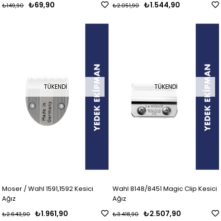
₺69,90
₺1.544,90
₺149,90
₺2.051,90
TÜKENDI
TÜKENDI
Moser / Wahl 1591,1592 Kesici
Wahl 8148/8451 Magic Clip Kesici
Ağız
Ağız
₺1.961,90
₺2.507,90
₺2.643,90
₺3.418,90