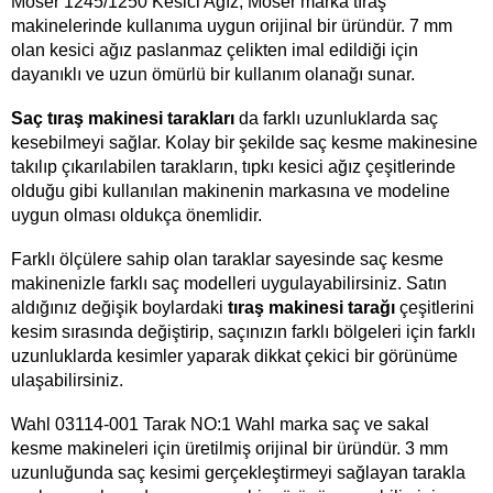
Moser 1245/1250 Kesici Ağız, Moser marka tıraş 
makinelerinde kullanıma uygun orijinal bir üründür. 7 mm 
olan kesici ağız paslanmaz çelikten imal edildiği için 
dayanıklı ve uzun ömürlü bir kullanım olanağı sunar.
Saç tıraş makinesi tarakları 
da farklı uzunluklarda saç 
kesebilmeyi sağlar. Kolay bir şekilde saç kesme makinesine 
takılıp çıkarılabilen tarakların, tıpkı kesici ağız çeşitlerinde 
olduğu gibi kullanılan makinenin markasına ve modeline 
uygun olması oldukça önemlidir.  
Farklı ölçülere sahip olan taraklar sayesinde saç kesme 
makinenizle farklı saç modelleri uygulayabilirsiniz. Satın 
aldığınız değişik boylardaki 
tıraş makinesi tarağı 
çeşitlerini 
kesim sırasında değiştirip, saçınızın farklı bölgeleri için farklı 
uzunluklarda kesimler yaparak dikkat çekici bir görünüme 
ulaşabilirsiniz.
Wahl 03114-001 Tarak NO:1
 Wahl marka saç ve sakal 
kesme makineleri için üretilmiş orijinal bir üründür. 3 mm 
uzunluğunda saç kesimi gerçekleştirmeyi sağlayan tarakla 