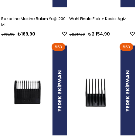
Razorline Makine Bakım Yağı 200
Wahl Finale Elek + Kesici Agiz
ML
₺169,90
₺2.154,90
₺195,90
₺2.917,90
%53
%53