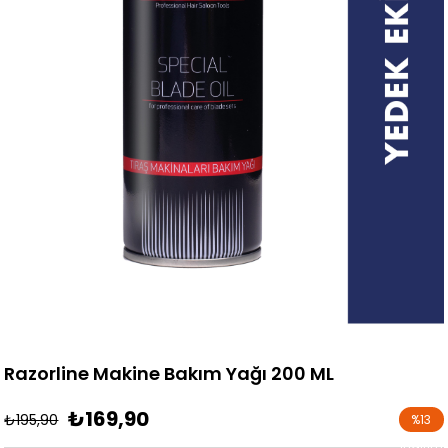
Razorline Makine Bakım Yağı 200 ML
₺169,90
₺195,90
%
13
İndirim