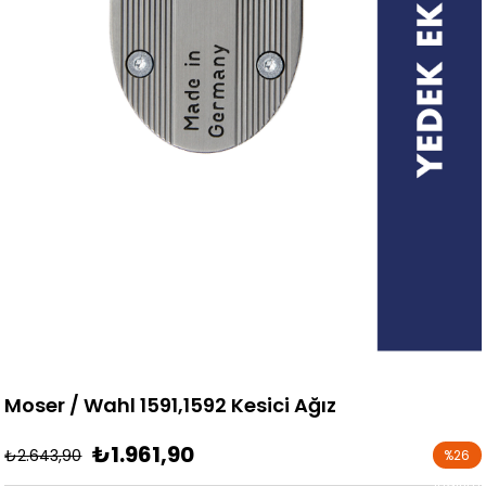
Moser / Wahl 1591,1592 Kesici Ağız
₺1.961,90
₺2.643,90
%
26
İndirim