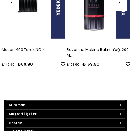
Moser 1400 Tarak NO:4
Razorline Makine Bakım Yağı 200
ML
₺69,90
₺169,90
₺149,90
₺195,90
Kurumsal
Müşteri İlişkileri
Destek