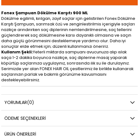
Fonex Şampuan Dökülme Karşıtı 900 ML
Dökülme egilimli, kırılgan, zayıf saçlar için gelistirilen Fonex Dökülme
Karşıtı Şampuan, sarımsak özü ve zenginlestirilmis içerigiyle saçları
nazikçe arındırırken saç diplerinin nemlendirilmesine, saç tellerini
güçlendirerek saç dökülmesine karsı dayanıklı olmasına ve saçın
daha güçlü görünmesini desteklemeye yardımcı olur. Daha iyi
sonuçlar elde etmek için; düzenli kullanmanızı öneririz.
Kullanım Şekli:
Yeterli miktarda sampuanı avucunuza alıp ıslak
saça 1-2 dakika boyunca nazikçe, saç diplerine masaj yaparak
köpürtüp saçlarınıza uygulayınız, sonrasında ılık su ile durulayınız.
Serimizde yer alan FONEX HAIR OIL çesitlerimiz ile birlikte kullanarak
saçlarınızın parlak ve bakımlı görünüme kavusmasını
destekleyebilirsiniz.
YORUMLAR
(0)
ÖDEME SEÇENEKLERI
ÜRÜN ÖNERILERI