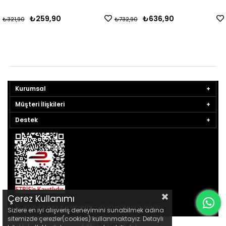
₺259,90
₺636,90
₺321,90
₺732,90
Kurumsal
Müşteri İlişkileri
Destek
Çerez Kullanımı
© 2026
Fonex Kozmetik
- Tüm Hakları Saklıdır.
Sizlere en iyi alışveriş deneyimini sunabilmek adına
sitemizde çerezler(cookies) kullanmaktayız. Detaylı