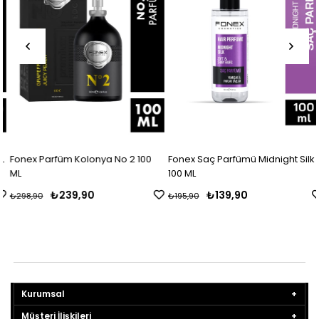
Fonex Parfüm Kolonya No 2 100
Fonex Saç Parfümü Midnight Silk
ML
100 ML
₺239,90
₺139,90
₺298,90
₺195,90
Kurumsal
Müşteri İlişkileri