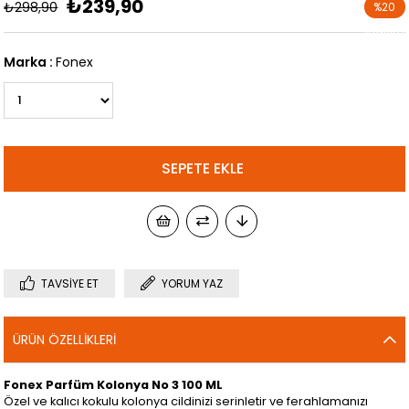
₺239,90
₺298,90
%
20
İndirim
Marka
:
Fonex
TAVSIYE ET
YORUM YAZ
ÜRÜN ÖZELLIKLERI
Fonex Parfüm Kolonya No 3 100 ML
Özel ve kalıcı kokulu kolonya cildinizi serinletir ve ferahlamanızı