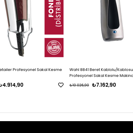
etailer Profesyonel Sakal Kesme
Wahl 8841 Beret Kablolu/Kablos
Profesyonel Sakal Kesme Makina
₺4.914,90
₺7.162,90
₺10.026,90