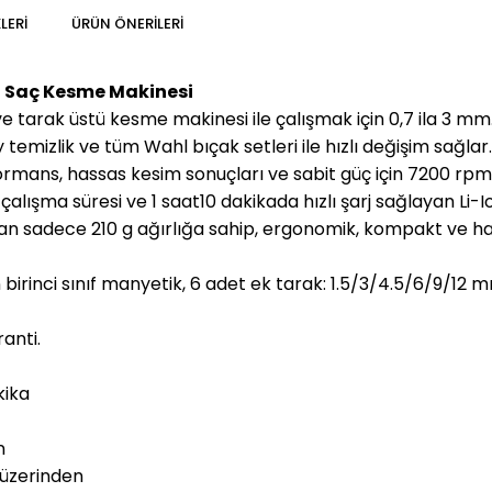
LERI
ÜRÜN ÖNERILERI
l Saç Kesme Makinesi
 tarak üstü kesme makinesi ile çalışmak için 0,7 ila 3 mm
y temizlik ve tüm Wahl bıçak setleri ile hızlı değişim sağlar.
rmans, hassas kesim sonuçları ve sabit güç için 7200 rpm 
alışma süresi ve 1 saat10 dakikada hızlı şarj sağlayan Li-
n sadece 210 g ağırlığa sahip, ergonomik, kompakt ve h
n birinci sınıf manyetik, 6 adet ek tarak: 1.5/3/4.5/6/9/12
ranti.
kika
n
 üzerinden