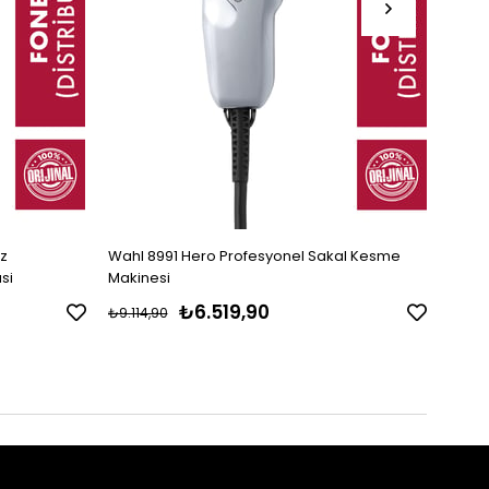
uz
Wahl 8991 Hero Profesyonel Sakal Kesme
Wahl 
si
Makinesi
Sakal
₺6.519,90
₺9.114,90
₺10.4