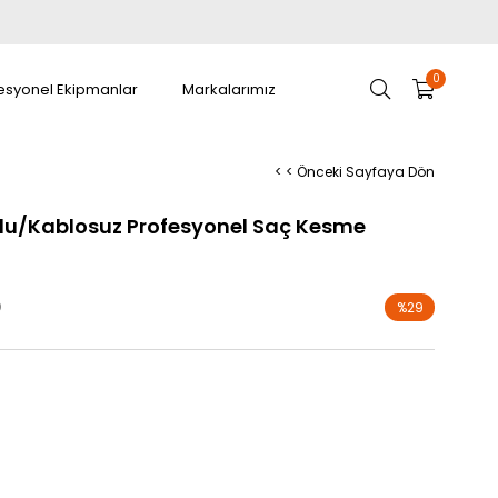
0
esyonel Ekipmanlar
Markalarımız
< < Önceki Sayfaya Dön
lu/Kablosuz Profesyonel Saç Kesme
0
%
29
İndirim