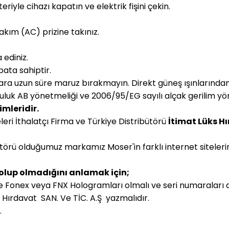
le cihazı kapatın ve elektrik fişini çekin.
kım (AC) prizine takınız.
ediniz.
bata sahiptir.
ara uzun süre maruz bırakmayın. Direkt güneş ışınlarından
uk AB yönetmeliği ve 2006/95/EG sayılı alçak gerilim yöne
imleridir.
eri İthalatçı Firma ve Türkiye Distribütörü
İtimat Lüks Hı
ütörü olduğumuz markamız Moser'in farklı internet siteleri
 olup olmadığını anlamak için;
 Fonex veya FNX Hologramları olmalı ve seri numaraları a
s Hırdavat SAN. Ve TİC. A.Ş yazmalıdır.
.