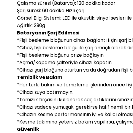
Çalışma süresi (Batarya): 120 dakika kadar
Şarj süresi: 60 dakika Hızlı şarj
Görsel Bilgi Sistemi: LED ile akustik: sinyal sesleri ile
Ağırlık: 290g
Bataryanın Şarj Edilmesi
*Fişli besleme bloğunun cihaz bağlantı fişini şarj 
*Cihaz, fişli besleme bloğu ile şarj amaçlı olarak di
*Fişli besleme bloğunu prize bağlayın.
*Açma/Kapama şalteriyle cihazı kapatın.
*Cihazı şarj bloğuna oturtun ya da doğrudan fişli
Temizlik ve Bakım
*Her türlü bakım ve temizleme işlerinden önce fişi 
*Cihazı suya batırmayın.
*Temizlik fırçasını kullanarak saç artıklarını ciha
*Cihazı sadece yumuşak, gerekirse hafif nemli bir 
*Cihazın kesme performansının iyi ve kalıcı olması 
*Kesme takımına yetersiz bakım yapılırsa, çalışma s
Güvenlik