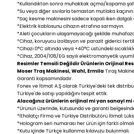
*Kullandıktan sonra muhakkak açma/kapama şalteriy
*Su veya diğer sıvılarla temastan mutlaka kaçının.
*Saç kesme makinesini sadece kapalı iken dalgalı a
*Elektrik kablosunu cihazın etrafına sarmayın.
*Aleti çocukların ulaşamayacağı şekilde muhafaza 
*Cihaz, koruyucu izolâsyon ve parazit giderici terti
*Cihazı 0°C altında veya +40°C üstündeki sıcaklıkl
*Cihaz, 2004/108/EG sayılı elektromanyetik uyumlul
Resimler Temsili Değildir Ürünlerin Orijinal Res
Moser Traş Makinesi, Wahl, Ermila
Tıraş Makinel
Garanti kapsamındadır.
Fonex ve İtimat A.Ş olarak Türkiye'deki tek distrib
Türkiye'de satışı yapıldığını tespit ettik.
Alacağınız ürünlerin orijinal mi yan sanayi mi
*Ürünün üzerinde, kutusunda ve garanti belgesinde
*İthalatçı Firma ve Türkiye Distribütörü İtimat Lük
*Hologram seri numarası her ürün için farklı olmalı
*Kutu içinde Türkçe kullanma kılavuzu bulunmalı.