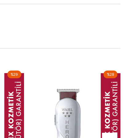
%29
%28