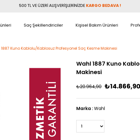
500 TL VE ÜZERİ ALIŞVERİŞLERİNİZDE
KARGO BEDAVA !
ünleri
Saç Şekillendiriciler
Kişisel Bakım Ürünleri
Prof
 1887 Kuno Kablolu/Kablosuz Profesyonel Saç Kesme Makinesi
Wahl 1887 Kuno Kablo
Makinesi
₺14.866,9
₺20.964,90
Marka
:
Wahl