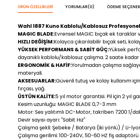
ÜRÜN ÖZELLIKLERI
YORUMLAR
(0)
ÖDEME SEÇENEK
Wahl 1887 Kuno Kablolu/Kablosuz Profesyone
MAGIC BLADE:
Evrensel MAGIC bıçak ek taraklar ve
HIZLI DEĞİŞİM:
Kolayca çıkarılabilir bıçak seti, kola
YÜKSEK PERFORMANS & SABİT GÜÇ:
Yüksek perfo
dayanıklı kablolu/kablosuz çalışma. 2 saate kadar ç
ERGONOMİK & HAFİF:
Yorulmadan çalışma sağlaya
materyali.
AKSESUARLAR:
Güvenli tutuş ve kolay kullanım içi
fırçası, yağ.
ÜSTÜN KALİTE:
5 yıl motor garantisi. Pil için 2 yıl ga
Kesim uzunluğu: MAGIC BLADE 0,7-3 mm
Motor: Ses yalıtımlı DC-Motor, takriben 7200 1/da
Devir sayısı ayarı: "Sabit Hız"
Çalışma şekli: Şebeke / Batarya (iki yönlü) / Li-İyo
Çalışma gerilimi: 100-240V, 50-60 HZ fiş adaptörü