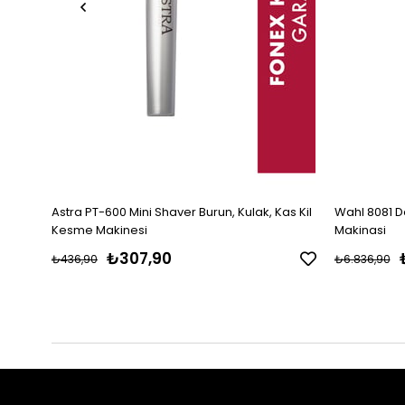
Astra PT-600 Mini Shaver Burun, Kulak, Kas Kil
Wahl 8081 D
Kesme Makinesi
Makinasi
₺307,90
₺436,90
₺6.836,90