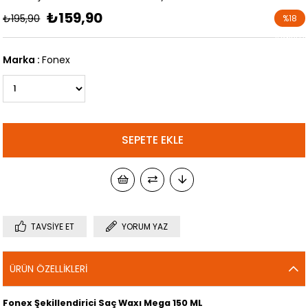
₺159,90
₺195,90
%
18
İndirim
Marka
:
Fonex
TAVSIYE ET
YORUM YAZ
ÜRÜN ÖZELLIKLERI
Fonex Şekillendirici Saç Waxı Mega 150 ML