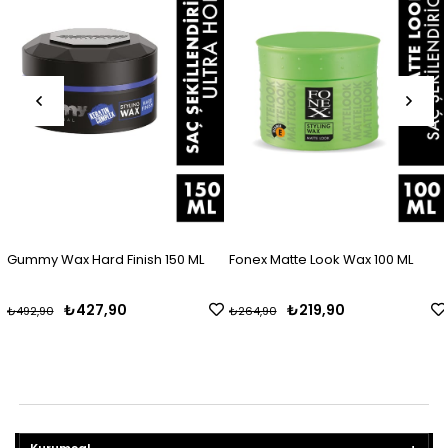
Gummy Wax Hard Finish 150 ML
Fonex Matte Look Wax 100 ML
₺427,90
₺219,90
₺492,90
₺264,90