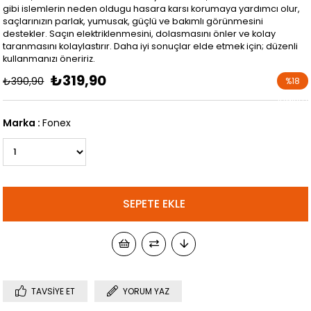
gibi islemlerin neden oldugu hasara karsı korumaya yardımcı olur,
saçlarınızın parlak, yumusak, güçlü ve bakımlı görünmesini
destekler. Saçın elektriklenmesini, dolasmasını önler ve kolay
taranmasını kolaylastırır. Daha iyi sonuçlar elde etmek için; düzenli
kullanmanızı öneririz.
₺319,90
₺390,90
%
18
İndirim
Marka
:
Fonex
TAVSIYE ET
YORUM YAZ