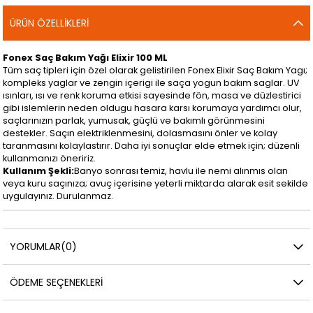
ÜRÜN ÖZELLIKLERI
Fonex Saç Bakım Yağı Elixir 100 ML
Tüm saç tipleri için özel olarak gelistirilen Fonex Elixir Saç Bakım Yagı;
kompleks yaglar ve zengin içerigi ile saça yogun bakım saglar. UV
ısınları, ısı ve renk koruma etkisi sayesinde fön, masa ve düzlestirici
gibi islemlerin neden oldugu hasara karsı korumaya yardımcı olur,
saçlarınızın parlak, yumusak, güçlü ve bakımlı görünmesini
destekler. Saçın elektriklenmesini, dolasmasını önler ve kolay
taranmasını kolaylastırır. Daha iyi sonuçlar elde etmek için; düzenli
kullanmanızı öneririz.
Kullanım Şekli:
Banyo sonrası temiz, havlu ile nemi alınmıs olan
veya kuru saçınıza; avuç içerisine yeterli miktarda alarak esit sekilde
uygulayınız. Durulanmaz.
YORUMLAR
(0)
ÖDEME SEÇENEKLERI