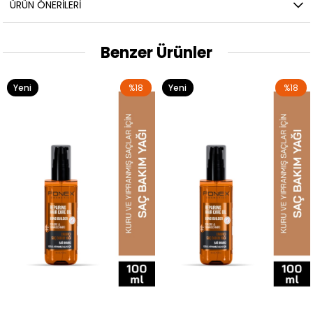
ÜRÜN ÖNERILERI
Benzer Ürünler
Yeni
%18
Yeni
%18
Ürün
Ürün