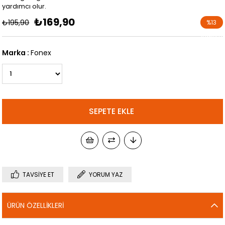
yardımcı olur.
₺169,90
₺195,90
%
13
İndirim
Marka
:
Fonex
TAVSIYE ET
YORUM YAZ
ÜRÜN ÖZELLIKLERI