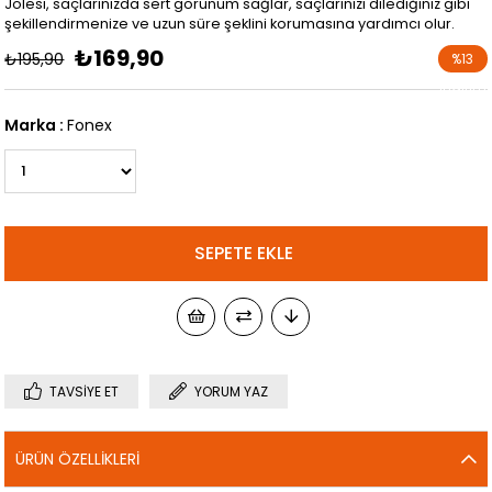
Jölesi, saçlarınızda sert görünüm sağlar, saçlarınızı dilediğiniz gibi
şekillendirmenize ve uzun süre şeklini korumasına yardımcı olur.
₺169,90
₺195,90
%
13
İndirim
Marka
:
Fonex
TAVSIYE ET
YORUM YAZ
ÜRÜN ÖZELLIKLERI