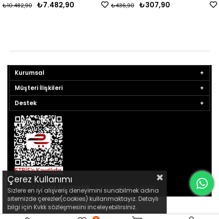
₺7.482,90
₺307,90
₺10.482,90
₺436,90
Kurumsal
Müşteri İlişkileri
Destek
Çerez Kullanımı
© 2026
Fonex Kozmetik
- Tüm Hakları Saklıdır.
Sizlere en iyi alışveriş deneyimini sunabilmek adına
sitemizde çerezler(cookies) kullanmaktayız. Detaylı
bilgi için Kvkk sözleşmesini inceleyebilirsiniz.