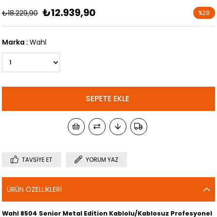
₺12.939,90
₺18.229,90
%
29
İndirim
Marka
:
Wahl
TAVSIYE ET
YORUM YAZ
ÜRÜN ÖZELLIKLERI
Wahl 8504 Senior Metal Edition Kablolu/Kablosuz Profesyonel