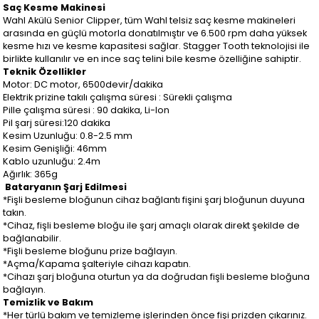
Saç Kesme Makinesi
Wahl Akülü Senior Clipper, tüm Wahl telsiz saç kesme makineleri
arasında en güçlü motorla donatılmıştır ve 6.500 rpm daha yüksek
kesme hızı ve kesme kapasitesi sağlar. Stagger Tooth teknolojisi ile
birlikte kullanılır ve en ince saç telini bile kesme özelliğine sahiptir.
Teknik Özellikler
Motor: DC motor, 6500devir/dakika
Elektrik prizine takılı çalışma süresi : Sürekli çalışma
Pille çalışma süresi : 90 dakika, Li-Ion
Pil şarj süresi:120 dakika
Kesim Uzunluğu: 0.8-2.5 mm
Kesim Genişliği: 46mm
Kablo uzunluğu: 2.4m
Ağırlık: 365g
Bataryanın Şarj Edilmesi
*Fişli besleme bloğunun cihaz bağlantı fişini şarj bloğunun duyuna
takın.
*Cihaz, fişli besleme bloğu ile şarj amaçlı olarak direkt şekilde de
bağlanabilir.
*Fişli besleme bloğunu prize bağlayın.
*Açma/Kapama şalteriyle cihazı kapatın.
*Cihazı şarj bloğuna oturtun ya da doğrudan fişli besleme bloğuna
bağlayın.
Temizlik ve Bakım
*Her türlü bakım ve temizleme işlerinden önce fişi prizden çıkarınız.