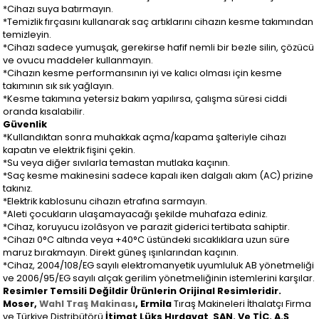
*Cihazı suya batırmayın.
*Temizlik fırçasını kullanarak saç artıklarını cihazın kesme takımından
temizleyin.
*Cihazı sadece yumuşak, gerekirse hafif nemli bir bezle silin, çözücü
ve ovucu maddeler kullanmayın.
*Cihazın kesme performansının iyi ve kalıcı olması için kesme
takımının sık sık yağlayın.
*Kesme takımına yetersiz bakım yapılırsa, çalışma süresi ciddi
oranda kısalabilir.
Güvenlik
*Kullandıktan sonra muhakkak açma/kapama şalteriyle cihazı
kapatın ve elektrik fişini çekin.
*Su veya diğer sıvılarla temastan mutlaka kaçının.
*Saç kesme makinesini sadece kapalı iken dalgalı akım (AC) prizine
takınız.
*Elektrik kablosunu cihazın etrafına sarmayın.
*Aleti çocukların ulaşamayacağı şekilde muhafaza ediniz.
*Cihaz, koruyucu izolâsyon ve parazit giderici tertibata sahiptir.
*Cihazı 0°C altında veya +40°C üstündeki sıcaklıklara uzun süre
maruz bırakmayın. Direkt güneş ışınlarından kaçının.
*Cihaz, 2004/108/EG sayılı elektromanyetik uyumluluk AB yönetmeliği
ve 2006/95/EG sayılı alçak gerilim yönetmeliğinin istemlerini karşılar.
Resimler Temsili Değildir Ürünlerin Orijinal Resimleridir.
Moser,
Wahl Traş Makinası
, Ermila
Tıraş Makineleri İthalatçı Firma
ve Türkiye Distribütörü
İtimat Lüks Hırdavat SAN. Ve TİC. A.Ş