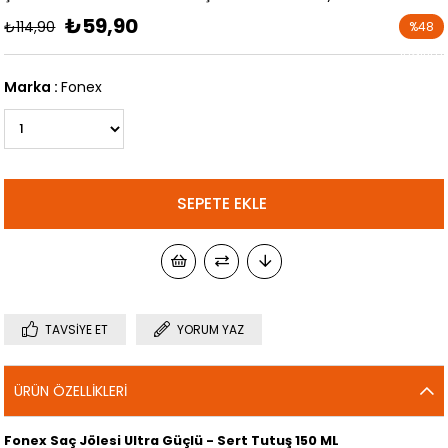
₺59,90
₺114,90
%
48
İndirim
Marka
:
Fonex
TAVSIYE ET
YORUM YAZ
ÜRÜN ÖZELLIKLERI
Fonex Saç Jölesi Ultra Güçlü - Sert Tutuş 150 ML