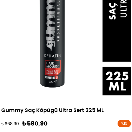
Gummy Saç Köpügü Ultra Sert 225 ML
₺580,90
₺668,90
%
13
İndirim