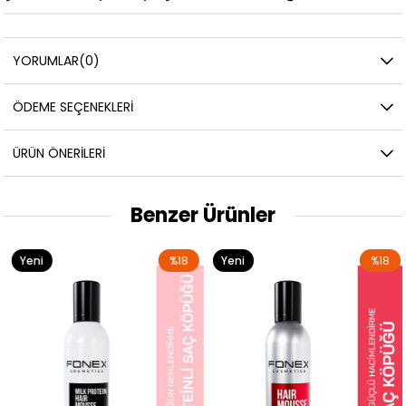
YORUMLAR
(0)
ÖDEME SEÇENEKLERI
ÜRÜN ÖNERILERI
Benzer Ürünler
Yeni
%18
Yeni
%18
Ürün
Ürün