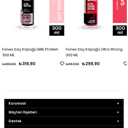
Fonex Saç Köpüğü Milk Protein
Fonex Saç Köpüğü Ultra Strong
300 ML
300 ML
₺319,90
₺299,90
₺390,90
₺367,90
Kurumsal
Müşteri İlişkileri
Destek