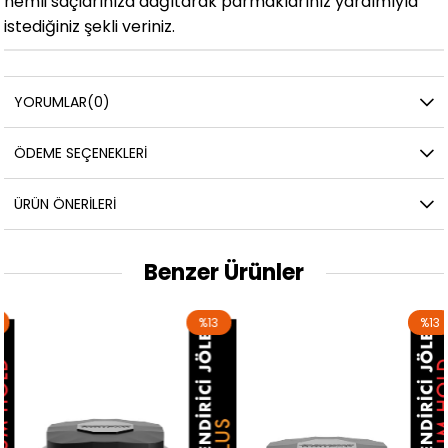
nemli saçlarınıza dağıtarak parmaklarınız yardımıyla
istediğiniz şekli veriniz.
YORUMLAR
(0)
ÖDEME SEÇENEKLERI
ÜRÜN ÖNERILERI
Benzer Ürünler
%13
%13