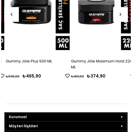
Gummy Jöle Plus 500 ML
Gummy Jöle Maximum Hold 220
ML
₺465,90
₺374,90
₺535,90
₺431,90
Kurumsal
Müşteri İlişkileri