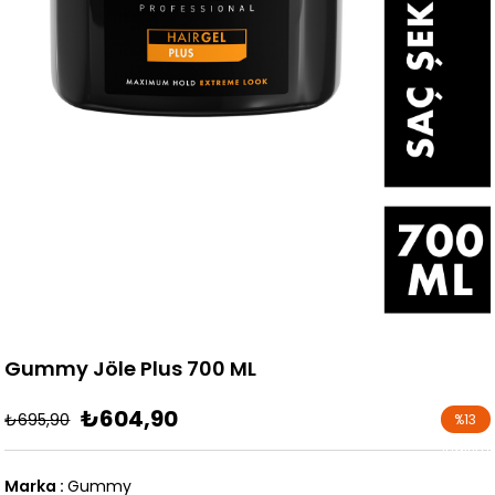
Gummy Jöle Plus 700 ML
₺604,90
₺695,90
%
13
İndirim
Marka
:
Gummy