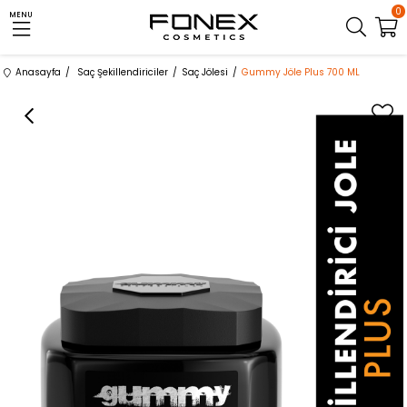
0
MENU
Anasayfa
Saç Şekillendiriciler
Saç Jölesi
Gummy Jöle Plus 700 ML