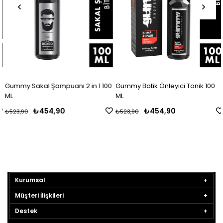
Gummy Sakal Şampuanı 2 in 1 100
Gummy Batik Önleyici Tonik 100
ML
ML
₺454,90
₺454,90
₺523,90
₺523,90
Kurumsal
Müşteri İlişkileri
Destek