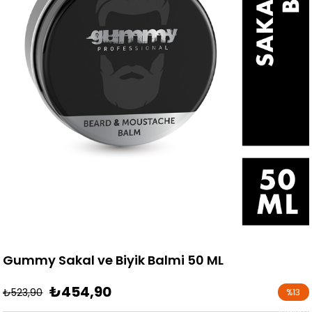
Gummy Sakal ve Biyik Balmi 50 ML
₺454,90
₺523,90
%
13
İndirim