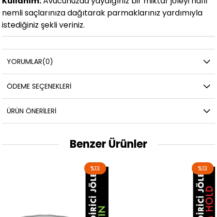
Kullanım:
Avucunuzda yaydığınız bir miktar jöleyi hafif
nemli saçlarınıza dağıtarak parmaklarınız yardımıyla
istediğiniz şekli veriniz.
YORUMLAR
(0)
ÖDEME SEÇENEKLERI
ÜRÜN ÖNERILERI
Benzer Ürünler
%13
%13