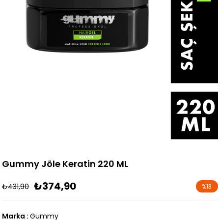
Gummy Jöle Keratin 220 ML
₺374,90
₺431,90
%
13
İndirim
Marka
:
Gummy