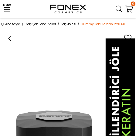
0
MENU
Anasayfa
Saç Şekillendiriciler
Saç Jölesi
Gummy Jöle Keratin 220 ML