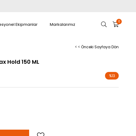
0
esyonel Ekipmanlar
Markalarımız
< < Önceki Sayfaya Dön
x Hold 150 ML
%
13
İndirim