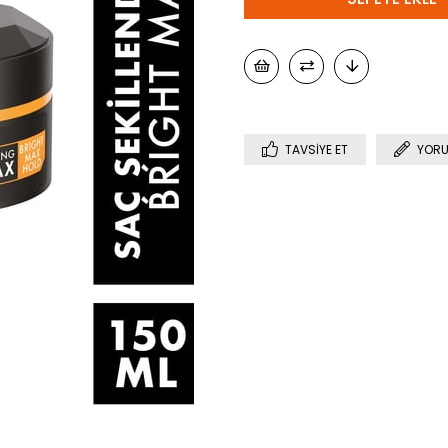
TAVSIYE ET
YORU