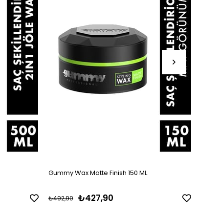
Gummy Wax Matte Finish 150 ML
Gummy
₺427,90
₺492,90
₺492,