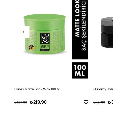
Fonex Matte Look Wax 100 ML
Gummy Jöle
₺219,90
₺3
₺264,90
₺431,90