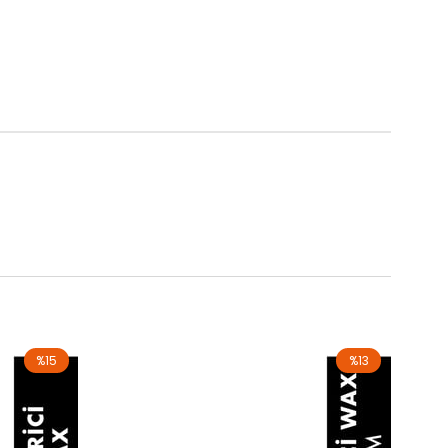
%15
%13