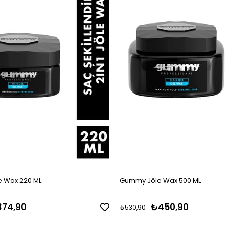
 Wax 220 ML
Gummy Jöle Wax 500 ML
74,90
₺450,90
₺530,90