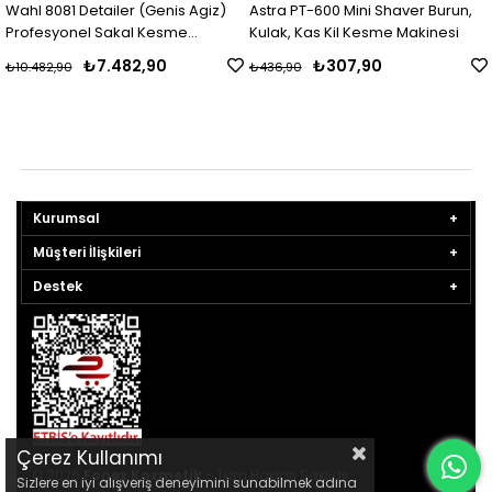
Wahl 8081 Detailer (Genis Agiz)
Astra PT-600 Mini Shaver Burun,
Profesyonel Sakal Kesme
Kulak, Kas Kil Kesme Makinesi
Makinesi
₺7.482,90
₺307,90
₺10.482,90
₺436,90
Kurumsal
Müşteri İlişkileri
Destek
Çerez Kullanımı
© 2026
Fonex Kozmetik
- Tüm Hakları Saklıdır.
Sizlere en iyi alışveriş deneyimini sunabilmek adına