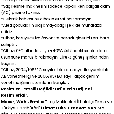
*Saç kesme makinesini sadece kapalı iken dalgalı akım
(AC) prizine takınız.
*Elektrik kablosunu cihazın etrafına sarmayın.
*Aleti çocukların ulaşamayacağı şekilde muhafaza
ediniz.
*Cihaz, koruyucu izolâsyon ve parazit giderici tertibata
sahiptir.
*Cihazı 0°C altında veya +40°C üstündeki sıcaklıklara
uzun süre maruz bırakmayın. Direkt güneş ışınlarından
kaçının.
*Cihaz, 2004/108/EG sayılı elektromanyetik uyumluluk
AB yönetmeliği ve 2006/95/EG sayılı alçak gerilim
yönetmeliğinin istemlerini karşılar.
Resimler Temsili Değildir Ürünlerin Orijinal
Resimleridir.
Moser, Wahl, Ermila
Tıraş Makineleri İthalatçı Firma ve
Türkiye Distribütörü
İtimat Lüks Hırdavat SAN. Ve