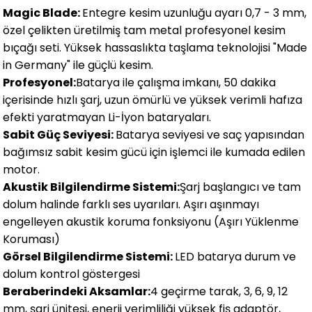
Magic Blade:
Entegre kesim uzunluğu ayarı 0,7 - 3 mm,
özel çelikten üretilmiş tam metal profesyonel kesim
bıçağı seti. Yüksek hassaslıkta taşlama teknolojisi "Made
in Germany" ile güçlü kesim.
Profesyonel:
Batarya ile çalışma imkanı, 50 dakika
içerisinde hızlı şarj, uzun ömürlü ve yüksek verimli hafıza
efekti yaratmayan Li-İyon bataryaları.
Sabit Güç Seviyesi:
Batarya seviyesi ve saç yapısından
bağımsız sabit kesim gücü için işlemci ile kumada edilen
motor.
Akustik Bilgilendirme Sistemi:
Şarj başlangıcı ve tam
dolum halinde farklı ses uyarıları. Aşırı aşınmayı
engelleyen akustik koruma fonksiyonu (Aşırı Yüklenme
Koruması)
Görsel Bilgilendirme Sistemi:
LED batarya durum ve
dolum kontrol göstergesi
Beraberindeki Aksamlar:
4 geçirme tarak, 3, 6, 9, 12
mm, şarj ünitesi, enerji verimliliği yüksek fiş adaptör,