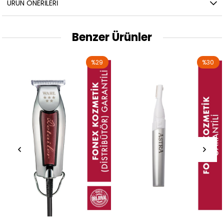
ÜRÜN ÖNERILERI
Benzer Ürünler
%29
%30