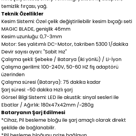
temizlik fırçası, yağ.
Teknik Özellikler
Kesim Sistemi: Özel çelik değiştirilebilir kesim bıçağı seti
MAGIC BLADE, genişlik 46mm
Kesim uzunluğu: 0,7-3mm
Motor: Ses yalıtımlı DC-Motor, takriben 5300 1/dakika
Devir sayısı ayarı: "Sabit Hız"
Çalışma şekli: Şebeke / Batarya (iki yönlü) / Li-İyon
Çalışma gerilimi: 100-240V, 50-60 HZ fiş adaptörü
üzerinden
Çalışma süresi (Batarya): 75 dakika kadar
Şarj süresi: ~50 dakika Hızlı şarj
Görsel Bilgi Sistemi: LED ile akustik: sinyal sesleri ile
Ebatlar / Ağırlık: 180x47x42mm /~280g
Bataryanın Şarj Edilmesi
*Cihaz, Pil besleme bloğu ile şarj amaçlı olarak direkt
şekilde de bağlanabilir.
*Pil besleme bloğunu prize bağlayın.