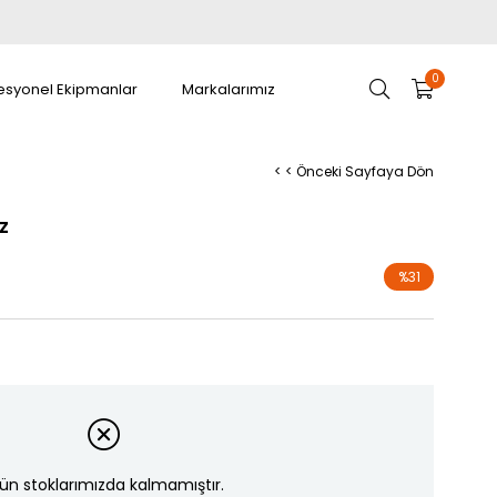
0
esyonel Ekipmanlar
Markalarımız
< < Önceki Sayfaya Dön
z
%
31
İndirim
ün stoklarımızda kalmamıştır.