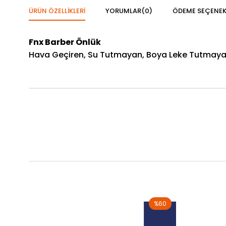
ÜRÜN ÖZELLIKLERI
YORUMLAR
(0)
ÖDEME SEÇENEK
Fnx Barber Önlük
Hava Geçiren, Su Tutmayan, Boya Leke Tutmayan
%60