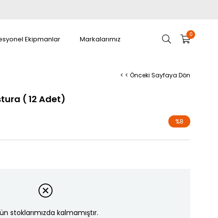
0
esyonel Ekipmanlar
Markalarımız
< < Önceki Sayfaya Dön
stura ( 12 Adet)
%
8
İndirim
ün stoklarımızda kalmamıştır.