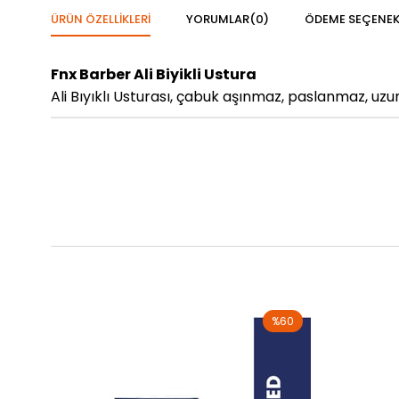
ÜRÜN ÖZELLIKLERI
YORUMLAR
(0)
ÖDEME SEÇENEK
Fnx Barber Ali Biyikli Ustura
Ali Bıyıklı Usturası, çabuk aşınmaz, paslanmaz, uzu
%60