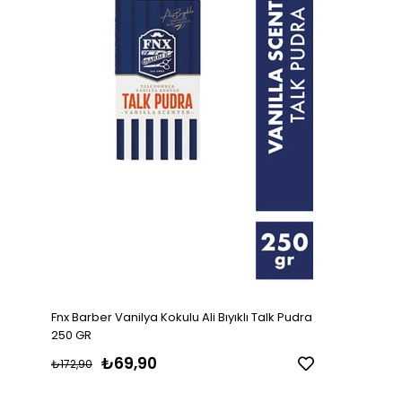
Fnx Barber Vanilya Kokulu Ali Bıyıklı Talk Pudra
250 GR
₺69,90
₺172,90