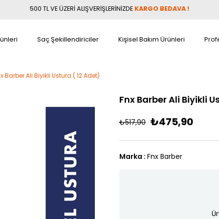
500 TL VE ÜZERİ ALIŞVERİŞLERİNİZDE
KARGO BEDAVA !
ünleri
Saç Şekillendiriciler
Kişisel Bakım Ürünleri
Prof
x Barber Ali Biyikli Ustura ( 12 Adet)
Fnx Barber Ali Biyikli U
₺475,90
₺517,90
Marka
:
Fnx Barber
Ür