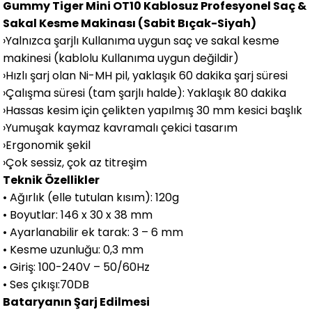
Gummy Tiger Mini OT10 Kablosuz Profesyonel Saç &
Sakal Kesme Makinası (Sabit Bıçak-Siyah)
›Yalnızca şarjlı Kullanıma uygun saç ve sakal kesme
makinesi (kablolu Kullanıma uygun değildir)
›Hızlı şarj olan Ni-MH pil, yaklaşık 60 dakika şarj süresi
›Çalışma süresi (tam şarjlı halde): Yaklaşık 80 dakika
›Hassas kesim için çelikten yapılmış 30 mm kesici başlık
›Yumuşak kaymaz kavramalı çekici tasarım
›Ergonomik şekil
›Çok sessiz, çok az titreşim
Teknik Özellikler
• Ağırlık (elle tutulan kısım): 120g
• Boyutlar: 146 x 30 x 38 mm
• Ayarlanabilir ek tarak: 3 – 6 mm
• Kesme uzunluğu: 0,3 mm
• Giriş: 100-240V – 50/60Hz
• Ses çıkışı:70DB
Bataryanın Şarj Edilmesi