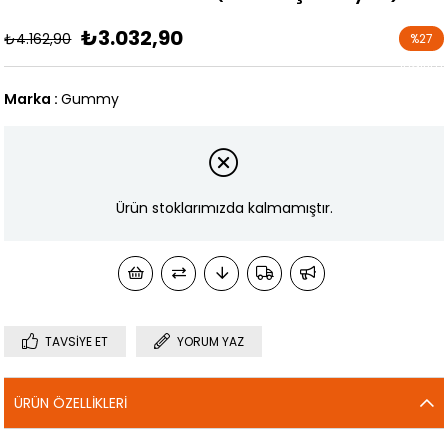
₺3.032,90
₺4.162,90
%
27
İndirim
Marka
:
Gummy
Ürün stoklarımızda kalmamıştır.
TAVSIYE ET
YORUM YAZ
ÜRÜN ÖZELLIKLERI