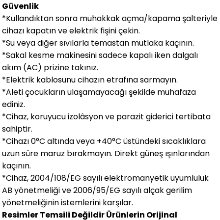
Güvenlik
*Kullandıktan sonra muhakkak açma/kapama şalteriyle
cihazı kapatın ve elektrik fişini çekin.
*Su veya diğer sıvılarla temastan mutlaka kaçının.
*Sakal kesme makinesini sadece kapalı iken dalgalı
akım (AC) prizine takınız.
*Elektrik kablosunu cihazın etrafına sarmayın.
*Aleti çocukların ulaşamayacağı şekilde muhafaza
ediniz.
*Cihaz, koruyucu izolâsyon ve parazit giderici tertibata
sahiptir.
*Cihazı 0°C altında veya +40°C üstündeki sıcaklıklara
uzun süre maruz bırakmayın. Direkt güneş ışınlarından
kaçının.
*Cihaz, 2004/108/EG sayılı elektromanyetik uyumluluk
AB yönetmeliği ve 2006/95/EG sayılı alçak gerilim
yönetmeliğinin istemlerini karşılar.
Resimler Temsili Değildir Ürünlerin Orijinal