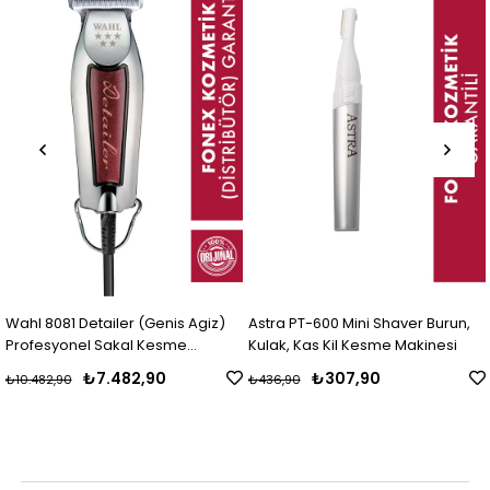
Wahl 8081 Detailer (Genis Agiz)
Astra PT-600 Mini Shaver Burun,
Profesyonel Sakal Kesme
Kulak, Kas Kil Kesme Makinesi
Makinesi
₺7.482,90
₺307,90
₺10.482,90
₺436,90