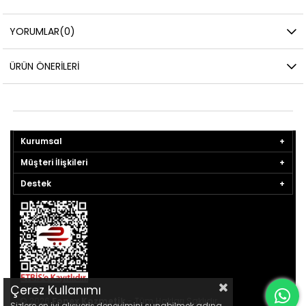
YORUMLAR
(0)
ÜRÜN ÖNERILERI
Kurumsal
Müşteri İlişkileri
Destek
Çerez Kullanımı
© 2026
Fonex Kozmetik
- Tüm Hakları Saklıdır.
Sizlere en iyi alışveriş deneyimini sunabilmek adına