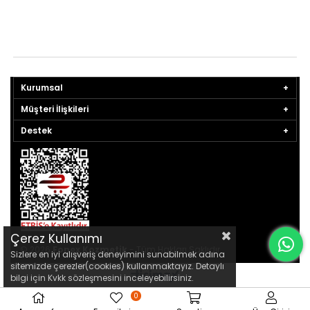
Kurumsal
Müşteri İlişkileri
Destek
Çerez Kullanımı
© 2026
Fonex Kozmetik
- Tüm Hakları Saklıdır.
Sizlere en iyi alışveriş deneyimini sunabilmek adına
sitemizde çerezler(cookies) kullanmaktayız. Detaylı
bilgi için Kvkk sözleşmesini inceleyebilirsiniz.
0