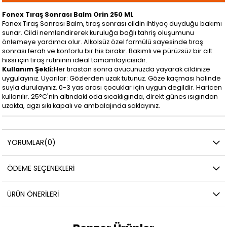
Fonex Tıraş Sonrası Balm Orin 250 ML
Fonex Tıraş Sonrası Balm, tıraş sonrası cildin ihtiyaç duyduğu bakımı
sunar. Cildi nemlendirerek kuruluğa bağlı tahriş oluşumunu
önlemeye yardımcı olur. Alkolsüz özel formülü sayesinde tıraş
sonrası ferah ve konforlu bir his bırakır. Bakımlı ve pürüzsüz bir cilt
hissi için tıraş rutininin ideal tamamlayıcısıdır.
Kullanım Şekli:
Her tırastan sonra avucunuzda yayarak cildinize
uygulayınız. Uyarılar: Gözlerden uzak tutunuz. Göze kaçması halinde
suyla durulayınız. 0-3 yas arası çocuklar için uygun degildir. Haricen
kullanılır. 25°C'nin altındaki oda sıcaklıgında, direkt günes ısıgından
uzakta, agzı sıkı kapalı ve ambalajında saklayınız.
YORUMLAR
(0)
ÖDEME SEÇENEKLERI
ÜRÜN ÖNERILERI