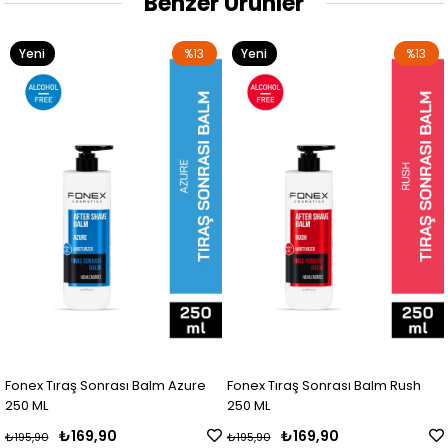
Benzer Ürünler
Yeni
%13
Yeni
%13
Ürün
Ürün
Fonex Tıraş Sonrası Balm Azure
Fonex Tıraş Sonrası Balm Rush
250 ML
250 ML
₺169,90
₺169,90
₺195,90
₺195,90