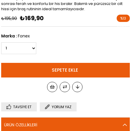
sonrası ferah ve konforlu bir his bırakır. Bakımlı ve pürüzsüz bir cilt
hissi için tıraş rutininin ideal tamamlayıcısıdır.
₺169,90
₺195,90
%
13
İndirim
Marka
:
Fonex
TAVSIYE ET
YORUM YAZ
ÜRÜN ÖZELLIKLERI