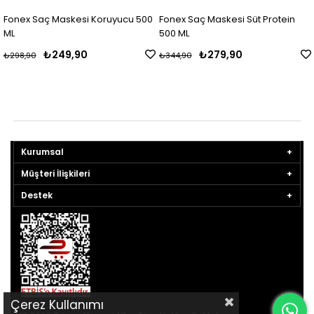
Fonex Saç Maskesi Koruyucu 500
Fonex Saç Maskesi Süt Protein
ML
500 ML
₺249,90
₺279,90
₺298,90
₺344,90
Kurumsal
Müşteri İlişkileri
Destek
Çerez Kullanımı