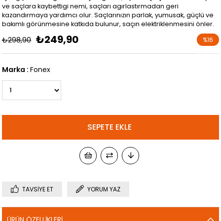
ve saçlara kaybettigi nemi, saçları agırlastırmadan geri
kazandırmaya yardımcı olur. Saçlarınızın parlak, yumusak, güçlü ve
bakımlı görünmesine katkıda bulunur, saçın elektriklenmesini önler.
₺249,90
₺298,90
%
16
İndirim
Marka
:
Fonex
TAVSIYE ET
YORUM YAZ
ÜRÜN ÖZELLIKLERI