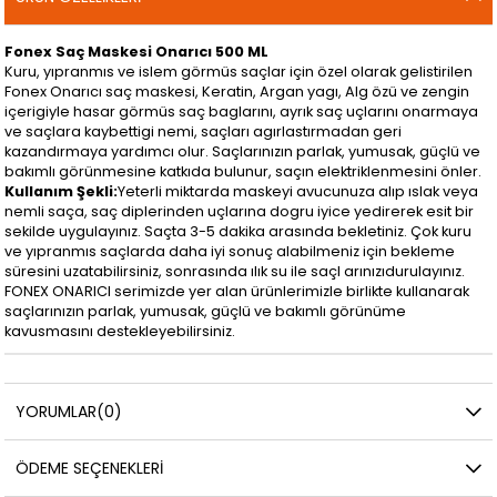
Fonex Saç Maskesi Onarıcı 500 ML
Kuru, yıpranmıs ve islem görmüs saçlar için özel olarak gelistirilen
Fonex Onarıcı saç maskesi, Keratin, Argan yagı, Alg özü ve zengin
içerigiyle hasar görmüs saç baglarını, ayrık saç uçlarını onarmaya
ve saçlara kaybettigi nemi, saçları agırlastırmadan geri
kazandırmaya yardımcı olur. Saçlarınızın parlak, yumusak, güçlü ve
bakımlı görünmesine katkıda bulunur, saçın elektriklenmesini önler.
Kullanım Şekli:
Yeterli miktarda maskeyi avucunuza alıp ıslak veya
nemli saça, saç diplerinden uçlarına dogru iyice yedirerek esit bir
sekilde uygulayınız. Saçta 3-5 dakika arasında bekletiniz. Çok kuru
ve yıpranmıs saçlarda daha iyi sonuç alabilmeniz için bekleme
süresini uzatabilirsiniz, sonrasında ılık su ile saçl arınızıdurulayınız.
FONEX ONARICI serimizde yer alan ürünlerimizle birlikte kullanarak
saçlarınızın parlak, yumusak, güçlü ve bakımlı görünüme
kavusmasını destekleyebilirsiniz.
YORUMLAR
(0)
ÖDEME SEÇENEKLERI