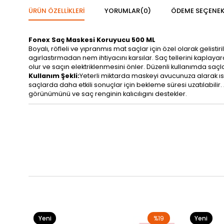
ÜRÜN ÖZELLIKLERI
YORUMLAR
(0)
ÖDEME SEÇENEK
Fonex Saç Maskesi Koruyucu 500 ML
Boyalı, röfleli ve yıpranmıs mat saçlar için özel olarak gelist
agırlastırmadan nem ihtiyacını karsılar. Saç tellerini kaplay
olur ve saçın elektriklenmesini önler. Düzenli kullanımda saçl
Kullanım Şekli:
Yeterli miktarda maskeyi avucunuza alarak ısl
saçlarda daha etkili sonuçlar için bekleme süresi uzatılabilir. 
görünümünü ve saç renginin kalıcılıgını destekler.
Yeni
%19
Yeni