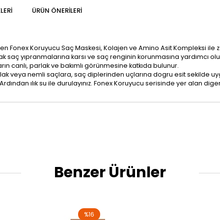
LERI
ÜRÜN ÖNERILERI
irilen Fonex Koruyucu Saç Maskesi, Kolajen ve Amino Asit Kompleksi ile ze
arak saç yıpranmalarına karsı ve saç renginin korunmasına yardımcı olur
arın canlı, parlak ve bakımlı görünmesine katkıda bulunur.
ak veya nemli saçlara, saç diplerinden uçlarına dogru esit sekilde uyg
Ardından ılık su ile durulayınız. Fonex Koruyucu serisinde yer alan diger 
Benzer Ürünler
%16