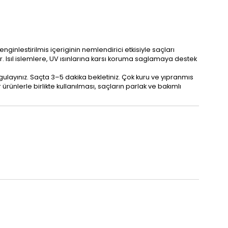
nginlestirilmis içeriginin nemlendirici etkisiyle saçları
. Isıl islemlere, UV ısınlarına karsı koruma saglamaya destek
ulayınız. Saçta 3–5 dakika bekletiniz. Çok kuru ve yıpranmıs
ürünlerle birlikte kullanılması, saçların parlak ve bakımlı