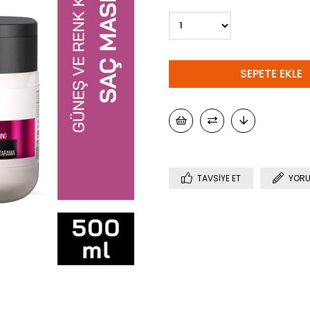
TAVSIYE ET
YORU