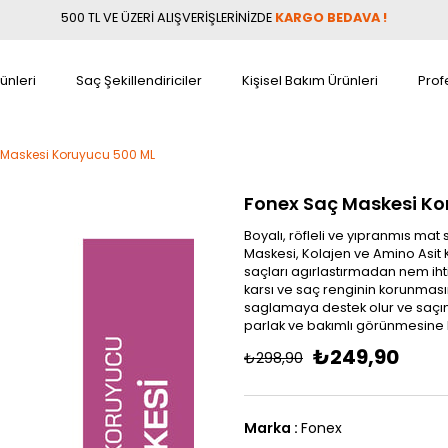
500 TL VE ÜZERİ ALIŞVERİŞLERİNİZDE
KARGO BEDAVA !
ünleri
Saç Şekillendiriciler
Kişisel Bakım Ürünleri
Prof
 Maskesi Koruyucu 500 ML
Fonex Saç Maskesi Ko
Boyalı, röfleli ve yıpranmıs mat 
Maskesi, Kolajen ve Amino Asit Ko
saçları agırlastırmadan nem ihti
karsı ve saç renginin korunmasın
saglamaya destek olur ve saçın e
parlak ve bakımlı görünmesine 
₺249,90
₺298,90
Marka
:
Fonex