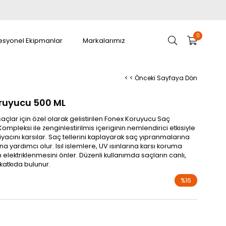
0
esyonel Ekipmanlar
Markalarımız
< < Önceki Sayfaya Dön
ruyucu 500 ML
saçlar için özel olarak gelistirilen Fonex Koruyucu Saç
mpleksi ile zenginlestirilmis içeriginin nemlendirici etkisiyle
yacını karsılar. Saç tellerini kaplayarak saç yıpranmalarına
a yardımcı olur. Isıl islemlere, UV ısınlarına karsı koruma
lektriklenmesini önler. Düzenli kullanımda saçların canlı,
katkıda bulunur.
%
16
İndirim