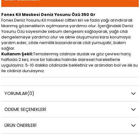
Fonex Kil Maskesi Deniz Yosunu Özü 350 Gr
Fonex Deniz Yosunu Kil maskesi ciltten kiri ve fazla yağı arındırarak
tıkanmış gözeneklerin açılmasına yardımcı olur. İçeriğindeki Deniz
Yosunu Özü sayesinde sebum dengesini sağlayarak, yağlı cildi
dengelemeye yardımcı olur ve akne oluşumuna karsı korumaya
yardım eder, cilde nemlilik kazandırarak cildi yumuşatır, bakım
sağlar.
Kullanım Şekli:
Temizlenmiş cildinize dudak ve göz çevresi hariç
haftada 2 kez, ince bir tabaka halinde dairesel hareketlerle
uygulayınız. 5-10 dakika cildinizde bekletiniz ve ardından bol ve ılık su
ile cildinizi durulayınız.
YORUMLAR
(0)
ÖDEME SEÇENEKLERI
ÜRÜN ÖNERILERI