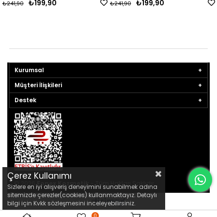
₺199,90
₺199,90
₺241,90
₺241,90
Kurumsal
Müşteri İlişkileri
Destek
Çerez Kullanımı
© 2026
Fonex Kozmetik
- Tüm Hakları Saklıdır.
Sizlere en iyi alışveriş deneyimini sunabilmek adına
sitemizde çerezler(cookies) kullanmaktayız. Detaylı
bilgi için Kvkk sözleşmesini inceleyebilirsiniz.
0