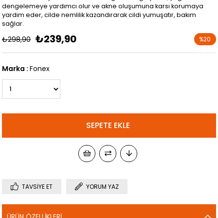
dengelemeye yardımcı olur ve akne oluşumuna karsı korumaya
yardım eder, cilde nemlilik kazandırarak cildi yumuşatır, bakım
sağlar.
₺239,90
₺298,90
%
20
İndirim
Marka
:
Fonex
TAVSIYE ET
YORUM YAZ
ÜRÜN ÖZELLIKLERI