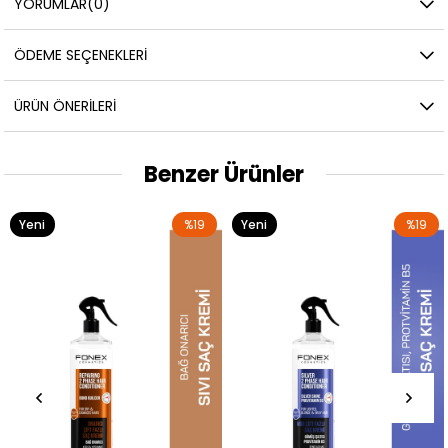
YORUMLAR
(0)
ÖDEME SEÇENEKLERI
ÜRÜN ÖNERILERI
Benzer Ürünler
Yeni
%19
Yeni
%19
Ürün
Ürün