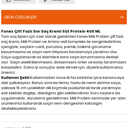
ÜRÜN ÖZELLIKLERI
Fonex Çift Fazlı Sıvı Saç Kremi Süt Protein 400 ML
Tüm saç tipleri için özel olarak gelistirilen Fonex Milk Protein çift fazlı
saç kremi, Milk Protein ve Amino asit kompleks ile zenginlestirilmis
içerigiyle; saçların canlı, pürüzsüz, parlak, bakımlı görünüme
kavusmasına ve saçın nem ihtiyacını karsılamaya yardımcı olur.
Saça uygulanacak ısıl islemlere karsı saçın korunmasına destek
olur. Saçın elektriklenmesini, dolasmasını önler ve kolay taranmasını
kolaylastırır. Daha iyi sonuçlar elde etmek için; düzenli kullanmanızı
öneririz.
Kullanım Şekli:
Kullanmadan önce iki faz birbirine iyice karısıncaya
dek çalkalayınız. Banyo sonrası temiz, havlu ile nemi alınmıs saça,
yaklasık 15 cm uzaklıktan dik biçimde püskürterek tarak yardımıyla
esit sekilde dagıtıp, dilediginiz gibi sekillendiriniz. Kuru saçlara da
uygulanabilir, durulama gerektirmez. Milk Protein serimizde yer alan
ürünlerimizi kullanarak saçın nem dengesinin kalıcılıgını
destekleyebilirsiniz.