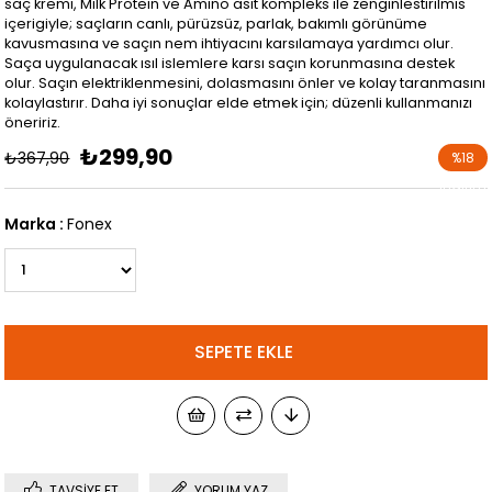
saç kremi, Milk Protein ve Amino asit kompleks ile zenginlestirilmis
içerigiyle; saçların canlı, pürüzsüz, parlak, bakımlı görünüme
kavusmasına ve saçın nem ihtiyacını karsılamaya yardımcı olur.
Saça uygulanacak ısıl islemlere karsı saçın korunmasına destek
olur. Saçın elektriklenmesini, dolasmasını önler ve kolay taranmasını
kolaylastırır. Daha iyi sonuçlar elde etmek için; düzenli kullanmanızı
öneririz.
₺299,90
₺367,90
%
18
İndirim
Marka
:
Fonex
TAVSIYE ET
YORUM YAZ