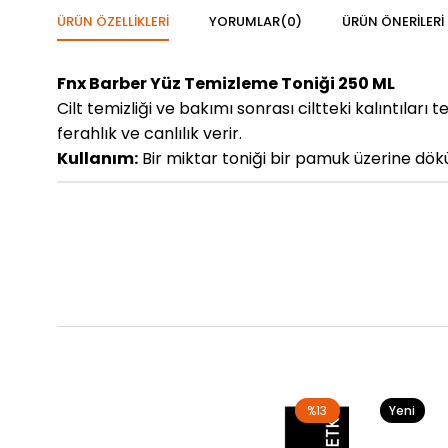
ÜRÜN ÖZELLIKLERI
YORUMLAR
(0)
ÜRÜN ÖNERILERI
Fnx Barber Yüz Temizleme Toniği 250 ML
Cilt temizliği ve bakımı sonrası ciltteki kalıntıla
ferahlık ve canlılık verir.
Kullanım:
Bir miktar toniği bir pamuk üzerine dökü
%13
Yeni
Ürün