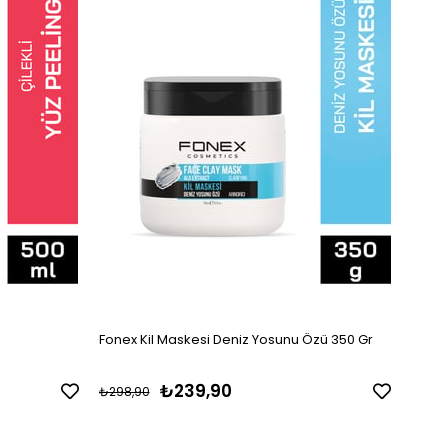
Fonex Kil Maskesi Deniz Yosunu Özü 350 Gr
₺239,90
₺298,90