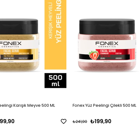
elingi Karışık Meyve 500 ML
Fonex Yüz Peelingi Çilekli 500 ML
99,90
₺199,90
₺241,90