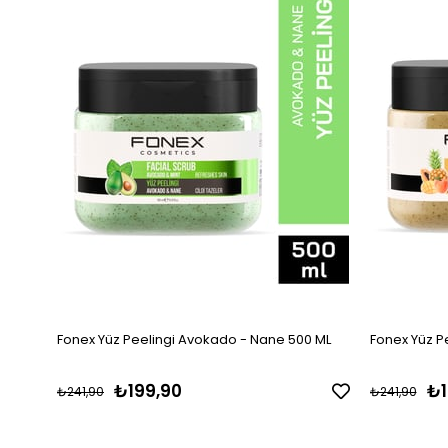
Fonex Yüz Peelingi Avokado - Nane 500 ML
Fonex Yüz Pe
₺199,90
₺1
₺241,90
₺241,90