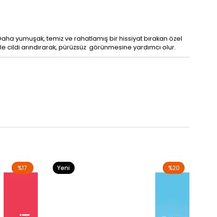
 Daha yumuşak, temiz ve rahatlamış bir hissiyat bırakan özel
i ile cildi arındırarak, pürüzsüz görünmesine yardımcı olur.
%17
Yeni
%20
Ürün