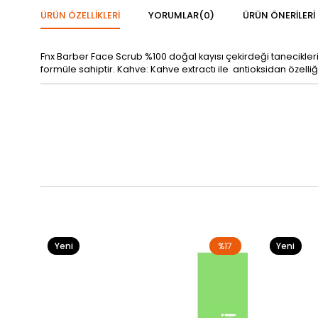
ÜRÜN ÖZELLIKLERI
YORUMLAR
(0)
ÜRÜN ÖNERILERI
Fnx Barber Face Scrub %100 doğal kayısı çekirdeği tanecikleri
formüle sahiptir. Kahve: Kahve extractı ile antioksidan özelliği
Yeni
%17
Yeni
Ürün
Ürün