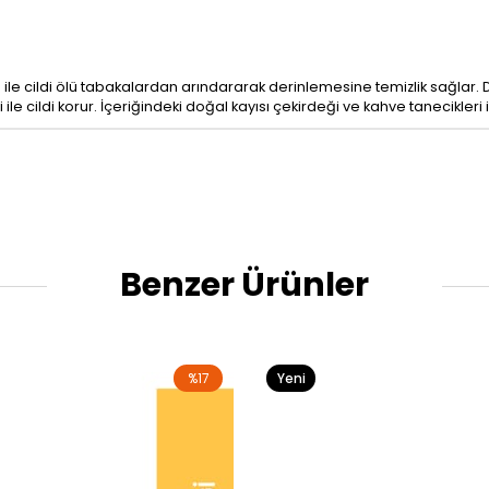
 ile cildi ölü tabakalardan arındararak derinlemesine temizlik sağlar.
 ile cildi korur. İçeriğindeki doğal kayısı çekirdeği ve kahve tanecikler
Benzer Ürünler
%17
Yeni
Ürün