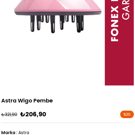
Astra Wigo Pembe
₺206,90
₺321,90
%
36
İndirim
Marka
:
Astra