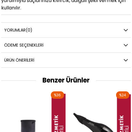
yardımıyla saçlarınıza kıvırcık, dalgalı şekil vermek için
kullanılır.
YORUMLAR
(0)
ÖDEME SEÇENEKLERI
ÜRÜN ÖNERILERI
Benzer Ürünler
%36
%24