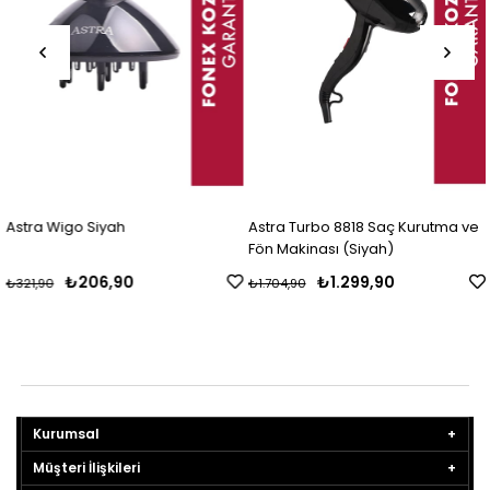
Astra Wigo Siyah
Astra Turbo 8818 Saç Kurutma ve
Fön Makinası (Siyah)
₺206,90
₺1.299,90
₺321,90
₺1.704,90
Kurumsal
Müşteri İlişkileri