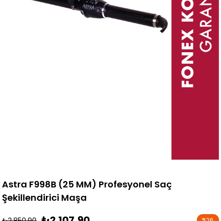
Astra F998B (25 MM) Profesyonel Saç
Şekillendirici Maşa
₺2.107,90
₺2.850,90
%
26