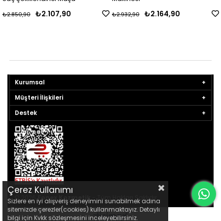
₺2.107,90
₺2.164,90
₺2.850,90
₺2.932,90
Kurumsal
Müşteri İlişkileri
Destek
Çerez Kullanımı
© 2026
Fonex Kozmetik
- Tüm Hakları Saklıdır.
Sizlere en iyi alışveriş deneyimini sunabilmek adına
sitemizde çerezler(cookies) kullanmaktayız. Detaylı
bilgi için Kvkk sözleşmesini inceleyebilirsiniz.