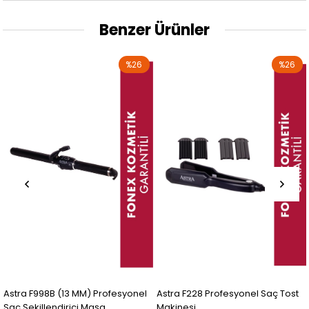
Benzer Ürünler
%26
%26
Astra F998B (13 MM) Profesyonel
Astra F228 Profesyonel Saç Tost
Saç Şekillendirici Maşa
Makinesi